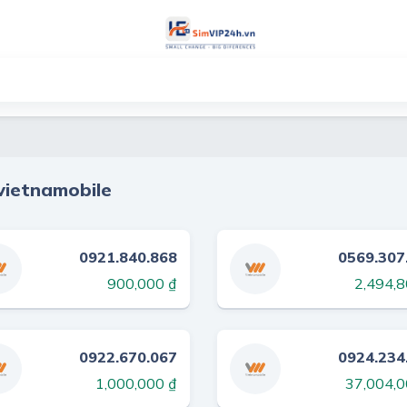
vietnamobile
0921.840.868
0569.307
900,000 ₫
2,494,8
0922.670.067
0924.234
1,000,000 ₫
37,004,0