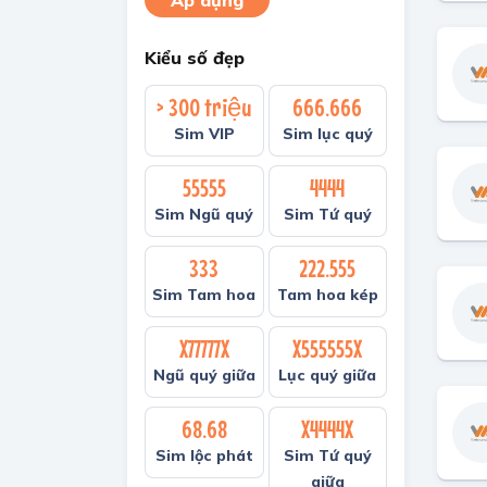
Áp dụng
Kiểu số đẹp
> 300 triệu
666.666
Sim VIP
Sim lục quý
55555
4444
Sim Ngũ quý
Sim Tứ quý
333
222.555
Sim Tam hoa
Tam hoa kép
X77777X
X555555X
Ngũ quý giữa
Lục quý giữa
68.68
X4444X
Sim lộc phát
Sim Tứ quý
giữa