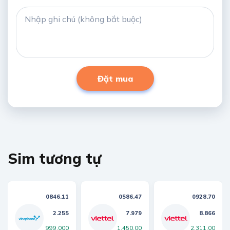
Đặt mua
Sim tương tự
0846.11
0586.47
0928.70
2.255
7.979
8.866
999,000
1,450,00
2,311,00