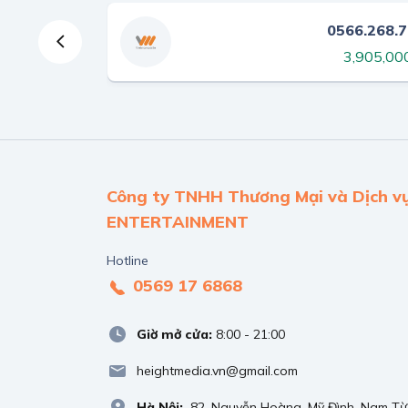
879.326.567
0566.268.
540,000 ₫
3,905,00
Công ty TNHH Thương Mại và Dịch v
ENTERTAINMENT
Hotline
0569 17 6868
Giờ mở cửa:
8:00 - 21:00
heightmedia.vn@gmail.com
Hà Nội:
82 ,Nguyễn Hoàng, Mỹ Đình, Nam Từ 