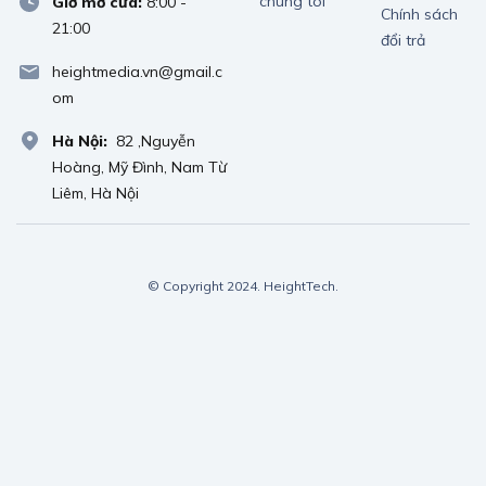
chúng tôi
Giờ mở cửa:
8:00 -
Chính sách
21:00
đổi trả
heightmedia.vn@gmail.c
om
Hà Nội:
82 ,Nguyễn
Hoàng, Mỹ Đình, Nam Từ
Liêm, Hà Nội
© Copyright 2024. HeightTech.