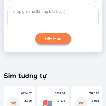
Đặt mua
Sim tương tự
0924.87
0877.92
0528.89
2.009
1.973
1.984