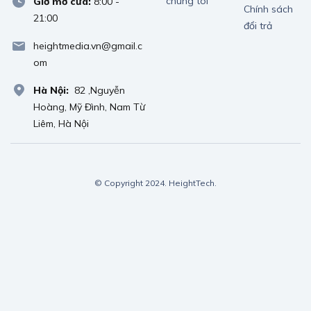
chúng tôi
Giờ mở cửa:
8:00 -
Chính sách
21:00
đổi trả
heightmedia.vn@gmail.c
om
Hà Nội:
82 ,Nguyễn
Hoàng, Mỹ Đình, Nam Từ
Liêm, Hà Nội
© Copyright 2024. HeightTech.