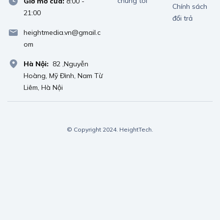
chúng tôi
Giờ mở cửa:
8:00 -
Chính sách
21:00
đổi trả
heightmedia.vn@gmail.c
om
Hà Nội:
82 ,Nguyễn
Hoàng, Mỹ Đình, Nam Từ
Liêm, Hà Nội
© Copyright 2024. HeightTech.