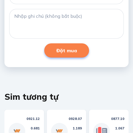
Đặt mua
Sim tương tự
0921.12
0928.07
0877.10
0.681
1.189
1.067