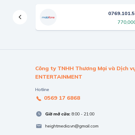
878.037.039
0769.101.
430,000 ₫
770,00
Công ty TNHH Thương Mại và Dịch v
ENTERTAINMENT
Hotline
0569 17 6868
Giờ mở cửa:
8:00 - 21:00
heightmedia.vn@gmail.com