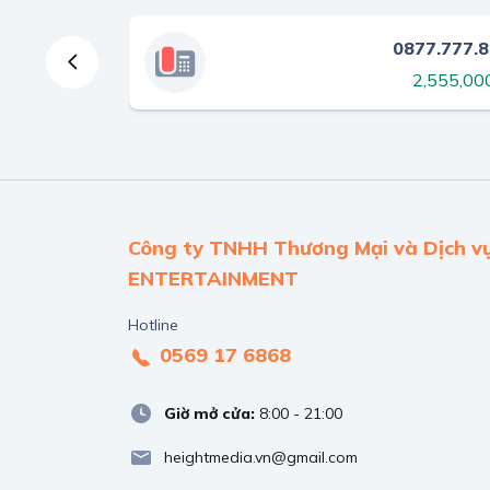
922.222.911
0877.777.
9,744,000 ₫
2,555,00
Công ty TNHH Thương Mại và Dịch v
ENTERTAINMENT
Hotline
0569 17 6868
Giờ mở cửa:
8:00 - 21:00
heightmedia.vn@gmail.com