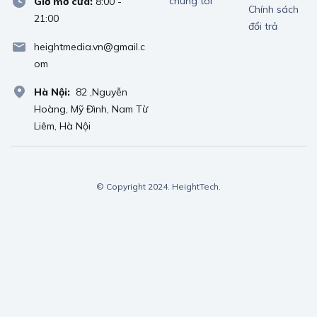
chúng tôi
Giờ mở cửa:
8:00 -
Chính sách
21:00
đổi trả
heightmedia.vn@gmail.c
om
Hà Nội:
82 ,Nguyễn
Hoàng, Mỹ Đình, Nam Từ
Liêm, Hà Nội
© Copyright 2024. HeightTech.