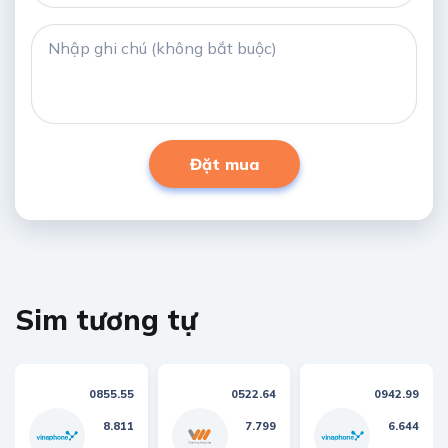
Đặt mua
Sim tương tự
0855.55
0522.64
0942.99
8.811
7.799
6.644