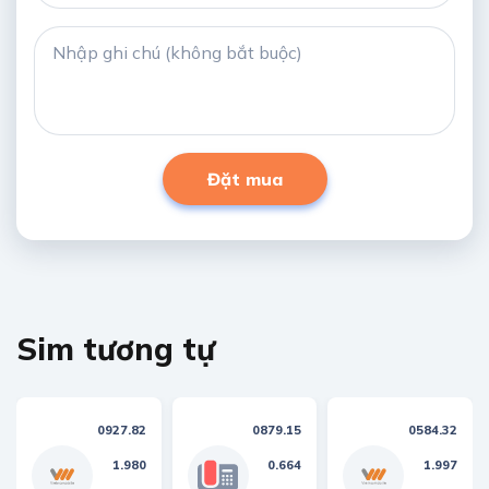
Đặt mua
Sim tương tự
0927.82
0879.15
0584.32
1.980
0.664
1.997