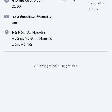
chúng tôi
Giờ mở cửa:
8:00 -
Chính sách
21:00
đổi trả
heightmedia.vn@gmail.c
om
Hà Nội:
82 ,Nguyễn
Hoàng, Mỹ Đình, Nam Từ
Liêm, Hà Nội
© Copyright 2024. HeightTech.