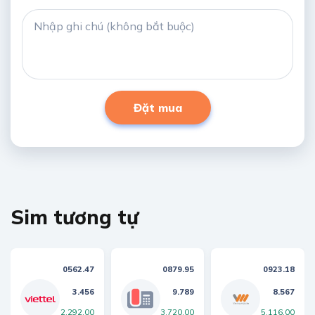
Đặt mua
Sim tương tự
0562.47
0879.95
0923.18
3.456
9.789
8.567
2,292,00
3,720,00
5,116,00