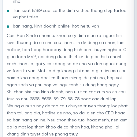
nho.
Tan suat 6/8/9 cao, co the dinh vi theo thong diep tai loc
va phat trien.
ban hang, kinh doanh online, hotline tu van
Cam Ban Sim la nhom tu khoa co y dinh mua ro: nguoi tim
kiem thuong da co nhu cau chon sim de dung ca nhan, lam
hotline, ban hang hoac xay dung hinh anh chuyen nghiep. O
giai doan MVP, noi dung duoc thiet ke de giai thich nhanh
cach chon so, goi y cac dang so de nho va dan nguoi dung
ve form tu van. Mot so dep khong chi nam o gia tien ma con
nam o kha nang doc len thuan mieng, de ghi nho, hop voi
ngan sach va phu hop voi ngu canh su dung hang ngay.
Khi chon sim cho kinh doanh, nen uu tien cac cum so co cau
truc ro nhu 6868, 8668, 39, 79, 38, 78 hoac cac duoi lap.
Nhung cum so nay de tao cau chuyen truyen thong: loc phat,
than tai, ong dia, hotline de nho, so dai dien cho CEO hoac
so ban hang online. Neu chon theo tuoi hoac menh, nen xem
do la mot lop tham khao de ca nhan hoa, khong phai loi
khang dinh tuyet doi ve phong thuy.