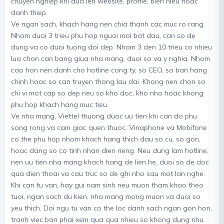
chuyen nghiep khi dua len website, profile, bien hieu hoac
danh thiep.
Ve ngan sach, khach hang nen chia thanh cac muc ro rang.
Nhom duoi 3 trieu phu hop nguoi moi bat dau, can so de
dung va co duoi tuong doi dep. Nhom 3 den 10 trieu co nhieu
lua chon can bang giua nha mang, duoi so va y nghia. Nhom
cao hon nen danh cho hotline cong ty, so CEO, so ban hang
chinh hoac so can truyen thong lau dai. Khong nen chon so
chi vi mot cap so dep neu so kho doc, kho nho hoac khong
phu hop khach hang muc tieu.
Ve nha mang, Viettel thuong duoc uu tien khi can do phu
song rong va cam giac quen thuoc. Vinaphone va Mobifone
co the phu hop nhom khach hang thich dau so cu, so gon,
hoac dang so co tinh nhan dien rieng. Neu dung lam hotline,
nen uu tien nha mang khach hang de lien he, duoi so de doc
qua dien thoai va cau truc so de ghi nho sau mot lan nghe.
Khi can tu van, hay gui nam sinh neu muon tham khao theo
tuoi, ngan sach du kien, nha mang mong muon va duoi so
yeu thich. Doi ngu tu van co the loc danh sach ngan gon hon,
tranh viec ban phai xem qua qua nhieu so khong dung nhu