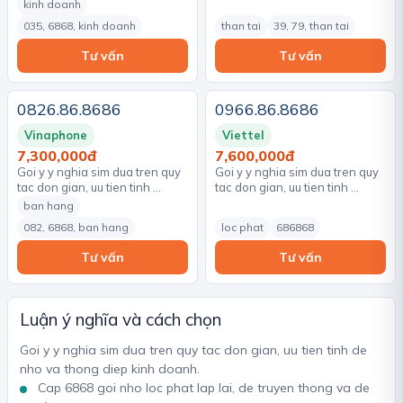
kinh doanh
035, 6868, kinh doanh
than tai
39, 79, than tai
Tư vấn
Tư vấn
0826.86.8686
0966.86.8686
Vinaphone
Viettel
7,300,000đ
7,600,000đ
Goi y y nghia sim dua tren quy
Goi y y nghia sim dua tren quy
tac don gian, uu tien tinh …
tac don gian, uu tien tinh …
ban hang
082, 6868, ban hang
loc phat
686868
Tư vấn
Tư vấn
Luận ý nghĩa và cách chọn
Goi y y nghia sim dua tren quy tac don gian, uu tien tinh de
nho va thong diep kinh doanh.
Cap 6868 goi nho loc phat lap lai, de truyen thong va de