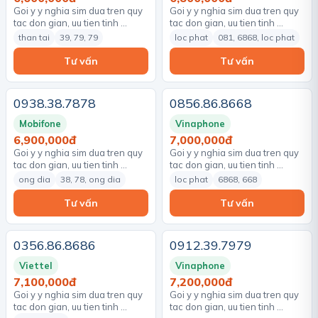
Goi y y nghia sim dua tren quy
Goi y y nghia sim dua tren quy
tac don gian, uu tien tinh …
tac don gian, uu tien tinh …
than tai
39, 79, 79
loc phat
081, 6868, loc phat
Tư vấn
Tư vấn
0938.38.7878
0856.86.8668
Mobifone
Vinaphone
6,900,000đ
7,000,000đ
Goi y y nghia sim dua tren quy
Goi y y nghia sim dua tren quy
tac don gian, uu tien tinh …
tac don gian, uu tien tinh …
ong dia
38, 78, ong dia
loc phat
6868, 668
Tư vấn
Tư vấn
0356.86.8686
0912.39.7979
Viettel
Vinaphone
7,100,000đ
7,200,000đ
Goi y y nghia sim dua tren quy
Goi y y nghia sim dua tren quy
tac don gian, uu tien tinh …
tac don gian, uu tien tinh …