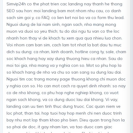
Simvip24h co the phat trien cac landing nay thanh he thong
SEO sau hon: moi landing bam mot nhom nhu cau, co danh
sach sim goi y, co FAQ, co lien ket noi bo va co form thu lead.
Nguoi dung de lai nam sinh, ngan sach, nha mang mong
muon va duoi so yeu thich; tu do doi ngu tu van co the loc
nhanh hon thay vi de khach tu xem qua qua nhieu lua chon.
Voi nhom cam ban sim, cach lam tot nhat la bat dau tu muc
dich su dung: ca nhan, kinh doanh, hotline cong ty, sale, cham
soc khach hang hay xay dung thuong hieu ca nhan. Sau do
moi toi gia, nha mang va y nghia con so. Mot so phu hop la
so khach hang de nho va chu so san sang su dung lau dai.
Nguoi tim cac trang money page thuong khong chi muon doc
y nghia con so. Ho can mot cach ra quyet dinh nhanh: so nay
co de nho khong, co phu hop nghe nghiep khong, co vuot
ngan sach khong, va co dung duoc lau dai khong. Vi vay,
landing can uu tien tinh thuc dung truoc. Cac quan niem ve
loc phat, than tai, hop tuoi hay hop menh chi nen duoc trinh
bay nhu mot lop tham khao pho bien. Dieu quan trong hon la
so phai de doc, it gay nham lan, va tao duoc cam giac