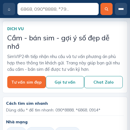
⌂
T
r
a
DICH VU
n
Cầm - bán sim - gợi ý số đẹp dễ
g
c
nhớ
h
ủ
SimVIP24h tiếp nhận nhu cầu và tư vấn phương án phù
hợp theo thông tin khách gửi. Trang này giúp bạn gửi nhu
cầu cầm - bán sim để được tư vấn kỹ hơn.
Tư vấn sim đẹp
Gọi tư vấn
Chat Zalo
Cách tìm sim nhanh
Dùng dấu * để tìm nhanh: 090*8888, *6868, 0914*
Nhà mạng