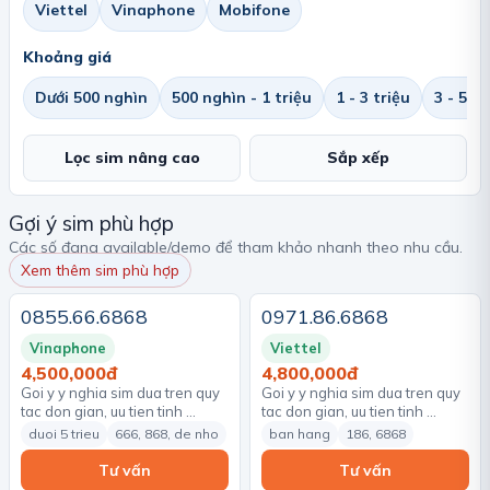
Viettel
Vinaphone
Mobifone
Khoảng giá
Dưới 500 nghìn
500 nghìn - 1 triệu
1 - 3 triệu
3 - 5 tr
Lọc sim nâng cao
Sắp xếp
Gợi ý sim phù hợp
Các số đang available/demo để tham khảo nhanh theo nhu cầu.
Xem thêm sim phù hợp
0855.66.6868
0971.86.6868
Vinaphone
Viettel
4,500,000đ
4,800,000đ
Goi y y nghia sim dua tren quy
Goi y y nghia sim dua tren quy
tac don gian, uu tien tinh …
tac don gian, uu tien tinh …
duoi 5 trieu
666, 868, de nho
ban hang
186, 6868
Tư vấn
Tư vấn