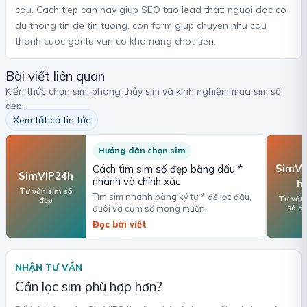
cau. Cach tiep can nay giup SEO tao lead that: nguoi doc co
du thong tin de tin tuong, con form giup chuyen nhu cau
thanh cuoc goi tu van co kha nang chot tien.
Bài viết liên quan
Kiến thức chọn sim, phong thủy sim và kinh nghiệm mua sim số
đẹp.
Xem tất cả tin tức
Hướng dẫn chọn sim
SimVI
Cách tìm sim số đẹp bằng dấu *
SimVIP24h
nhanh và chính xác
h
Tư vấn sim số
Tìm sim nhanh bằng ký tự * để lọc đầu,
Tư vấn
đẹp
số đ
đuôi và cụm số mong muốn.
Đọc bài viết
NHẬN TƯ VẤN
Cần lọc sim phù hợp hơn?