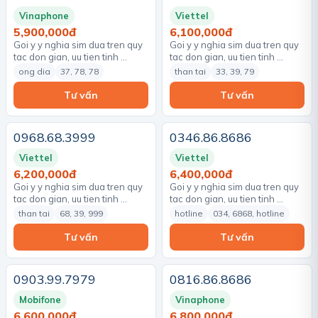
Vinaphone
Viettel
5,900,000đ
6,100,000đ
Goi y y nghia sim dua tren quy
Goi y y nghia sim dua tren quy
tac don gian, uu tien tinh …
tac don gian, uu tien tinh …
ong dia
37, 78, 78
than tai
33, 39, 79
Tư vấn
Tư vấn
0968.68.3999
0346.86.8686
Viettel
Viettel
6,200,000đ
6,400,000đ
Goi y y nghia sim dua tren quy
Goi y y nghia sim dua tren quy
tac don gian, uu tien tinh …
tac don gian, uu tien tinh …
than tai
68, 39, 999
hotline
034, 6868, hotline
Tư vấn
Tư vấn
0903.99.7979
0816.86.8686
Mobifone
Vinaphone
6,600,000đ
6,800,000đ