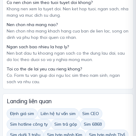
Co nen chon sim theo tuoi tuyet doi khong?
Khong nen xem la tuyet doi. Nen ket hop tuoi, ngan sach, nha
mang va muc dich su dung.
Nen chon nha mang nao?
Nen chon nha mang khach hang cua ban de lien lac, song on
dinh va phu hop thoi quen ca nhan.
Ngan sach bao nhieu la hop ly?
Nen bat dau tu khoang ngan sach co the dung lau dai, sau
do loc theo duoi so va y nghia mong muon.
Toi co the de lai yeu cau rieng khong?
Co. Form tu van giup doi ngu loc sim theo nam sinh, ngan
sach va nhu cau.
Landing liên quan
Định giá sim
Liên hệ tư vấn sim
Sim CEO
Sim hotline công ty
Sim trả góp
Sim 6868
Sim dưới 3 triệu
Sim hợp mệnh Kim
Sim hợp mệnh Thổ