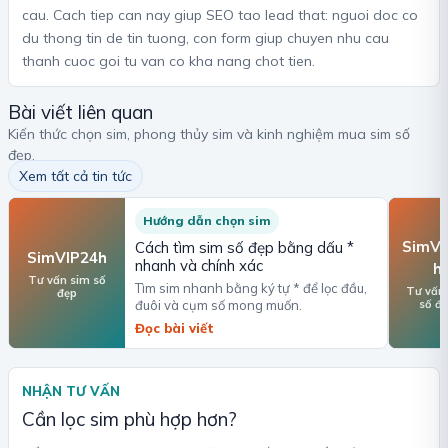
cau. Cach tiep can nay giup SEO tao lead that: nguoi doc co
du thong tin de tin tuong, con form giup chuyen nhu cau
thanh cuoc goi tu van co kha nang chot tien.
Bài viết liên quan
Kiến thức chọn sim, phong thủy sim và kinh nghiệm mua sim số
đẹp.
Xem tất cả tin tức
Hướng dẫn chọn sim
SimVI
Cách tìm sim số đẹp bằng dấu *
SimVIP24h
nhanh và chính xác
h
Tư vấn sim số
Tìm sim nhanh bằng ký tự * để lọc đầu,
Tư vấn
đẹp
số đ
đuôi và cụm số mong muốn.
Đọc bài viết
NHẬN TƯ VẤN
Cần lọc sim phù hợp hơn?