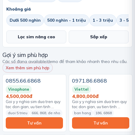
Khoảng giá
Dưới 500 nghìn
500 nghìn - 1 triệu
1 - 3 triệu
3 - 5 tr
Lọc sim nâng cao
Sắp xếp
Gợi ý sim phù hợp
Các số đang available/demo để tham khảo nhanh theo nhu cầu.
Xem thêm sim phù hợp
0855.66.6868
0971.86.6868
Vinaphone
Viettel
4,500,000đ
4,800,000đ
Goi y y nghia sim dua tren quy
Goi y y nghia sim dua tren quy
tac don gian, uu tien tinh …
tac don gian, uu tien tinh …
duoi 5 trieu
666, 868, de nho
ban hang
186, 6868
Tư vấn
Tư vấn