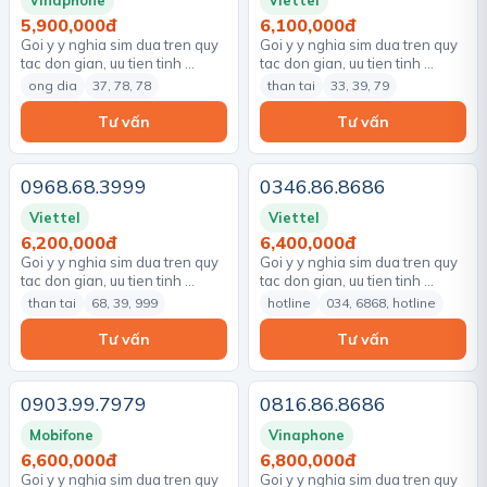
Vinaphone
Viettel
5,900,000đ
6,100,000đ
Goi y y nghia sim dua tren quy
Goi y y nghia sim dua tren quy
tac don gian, uu tien tinh …
tac don gian, uu tien tinh …
ong dia
37, 78, 78
than tai
33, 39, 79
Tư vấn
Tư vấn
0968.68.3999
0346.86.8686
Viettel
Viettel
6,200,000đ
6,400,000đ
Goi y y nghia sim dua tren quy
Goi y y nghia sim dua tren quy
tac don gian, uu tien tinh …
tac don gian, uu tien tinh …
than tai
68, 39, 999
hotline
034, 6868, hotline
Tư vấn
Tư vấn
0903.99.7979
0816.86.8686
Mobifone
Vinaphone
6,600,000đ
6,800,000đ
Goi y y nghia sim dua tren quy
Goi y y nghia sim dua tren quy