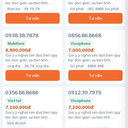
tac don gian, uu tien tinh …
tac don gian, uu tien tinh …
than tai
39, 79, 79
loc phat
081, 6868, loc phat
Tư vấn
Tư vấn
0938.38.7878
0856.86.8668
Mobifone
Vinaphone
6,900,000đ
7,000,000đ
Goi y y nghia sim dua tren quy
Goi y y nghia sim dua tren quy
tac don gian, uu tien tinh …
tac don gian, uu tien tinh …
ong dia
38, 78, ong dia
loc phat
6868, 668
Tư vấn
Tư vấn
0356.86.8686
0912.39.7979
Viettel
Vinaphone
7,100,000đ
7,200,000đ
Goi y y nghia sim dua tren quy
Goi y y nghia sim dua tren quy
tac don gian, uu tien tinh …
tac don gian, uu tien tinh …
kinh doanh