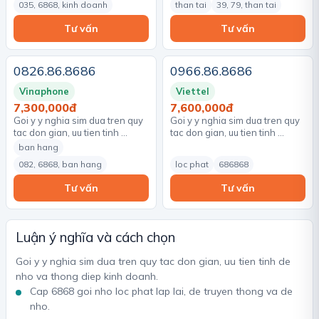
035, 6868, kinh doanh
than tai
39, 79, than tai
Tư vấn
Tư vấn
0826.86.8686
0966.86.8686
Vinaphone
Viettel
7,300,000đ
7,600,000đ
Goi y y nghia sim dua tren quy
Goi y y nghia sim dua tren quy
tac don gian, uu tien tinh …
tac don gian, uu tien tinh …
ban hang
082, 6868, ban hang
loc phat
686868
Tư vấn
Tư vấn
Luận ý nghĩa và cách chọn
Goi y y nghia sim dua tren quy tac don gian, uu tien tinh de
nho va thong diep kinh doanh.
Cap 6868 goi nho loc phat lap lai, de truyen thong va de
nho.