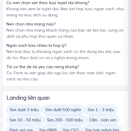
Co nen chon sim theo tuoi tuyet doi khong?
Khong nen xem la tuyet doi. Nen ket hop tuoi, ngan sach, nha
mang va muc dich su dung.
Nen chon nha mang nao?
Nen chon nha mang khach hang cua ban de lien lac, song on
dinh va phu hop thoi quen ca nhan.
Ngan sach bao nhieu la hop ly?
Nen bat dau tu khoang ngan sach co the dung lau dai, sau
do loc theo duoi so va y nghia mong muon.
Toi co the de lai yeu cau rieng khong?
Co. Form tu van giup doi ngu loc sim theo nam sinh, ngan
sach va nhu cau.
Landing liên quan
Sim dưới 3 triệu
Sim dưới 500 nghìn
Sim 1 - 3 triệu
Sim 10 - 50 triệu
Sim 200 - 500 triệu
Cầm - bán sim
Định giá sim
Sim 6868
Sim CEO
Sim hợp mệnh Kim