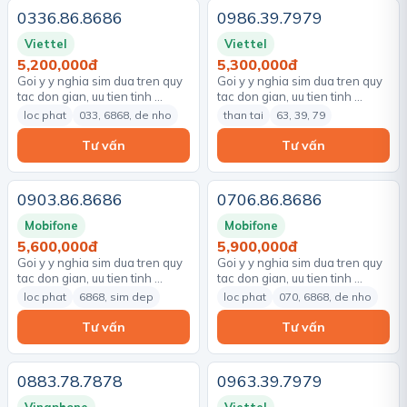
0336.86.8686
0986.39.7979
Viettel
Viettel
5,200,000đ
5,300,000đ
Goi y y nghia sim dua tren quy
Goi y y nghia sim dua tren quy
tac don gian, uu tien tinh …
tac don gian, uu tien tinh …
loc phat
033, 6868, de nho
than tai
63, 39, 79
Tư vấn
Tư vấn
0903.86.8686
0706.86.8686
Mobifone
Mobifone
5,600,000đ
5,900,000đ
Goi y y nghia sim dua tren quy
Goi y y nghia sim dua tren quy
tac don gian, uu tien tinh …
tac don gian, uu tien tinh …
loc phat
6868, sim dep
loc phat
070, 6868, de nho
Tư vấn
Tư vấn
0883.78.7878
0963.39.7979