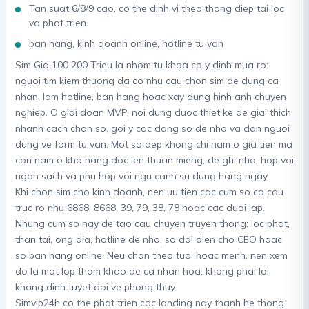
Tan suat 6/8/9 cao, co the dinh vi theo thong diep tai loc
va phat trien.
ban hang, kinh doanh online, hotline tu van
Sim Gia 100 200 Trieu la nhom tu khoa co y dinh mua ro:
nguoi tim kiem thuong da co nhu cau chon sim de dung ca
nhan, lam hotline, ban hang hoac xay dung hinh anh chuyen
nghiep. O giai doan MVP, noi dung duoc thiet ke de giai thich
nhanh cach chon so, goi y cac dang so de nho va dan nguoi
dung ve form tu van. Mot so dep khong chi nam o gia tien ma
con nam o kha nang doc len thuan mieng, de ghi nho, hop voi
ngan sach va phu hop voi ngu canh su dung hang ngay.
Khi chon sim cho kinh doanh, nen uu tien cac cum so co cau
truc ro nhu 6868, 8668, 39, 79, 38, 78 hoac cac duoi lap.
Nhung cum so nay de tao cau chuyen truyen thong: loc phat,
than tai, ong dia, hotline de nho, so dai dien cho CEO hoac
so ban hang online. Neu chon theo tuoi hoac menh, nen xem
do la mot lop tham khao de ca nhan hoa, khong phai loi
khang dinh tuyet doi ve phong thuy.
Simvip24h co the phat trien cac landing nay thanh he thong