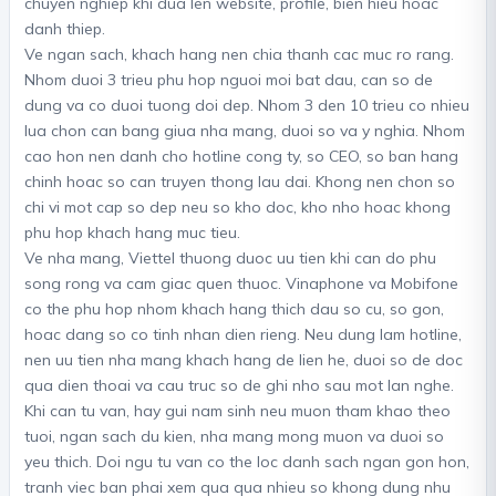
chuyen nghiep khi dua len website, profile, bien hieu hoac
danh thiep.
Ve ngan sach, khach hang nen chia thanh cac muc ro rang.
Nhom duoi 3 trieu phu hop nguoi moi bat dau, can so de
dung va co duoi tuong doi dep. Nhom 3 den 10 trieu co nhieu
lua chon can bang giua nha mang, duoi so va y nghia. Nhom
cao hon nen danh cho hotline cong ty, so CEO, so ban hang
chinh hoac so can truyen thong lau dai. Khong nen chon so
chi vi mot cap so dep neu so kho doc, kho nho hoac khong
phu hop khach hang muc tieu.
Ve nha mang, Viettel thuong duoc uu tien khi can do phu
song rong va cam giac quen thuoc. Vinaphone va Mobifone
co the phu hop nhom khach hang thich dau so cu, so gon,
hoac dang so co tinh nhan dien rieng. Neu dung lam hotline,
nen uu tien nha mang khach hang de lien he, duoi so de doc
qua dien thoai va cau truc so de ghi nho sau mot lan nghe.
Khi can tu van, hay gui nam sinh neu muon tham khao theo
tuoi, ngan sach du kien, nha mang mong muon va duoi so
yeu thich. Doi ngu tu van co the loc danh sach ngan gon hon,
tranh viec ban phai xem qua qua nhieu so khong dung nhu