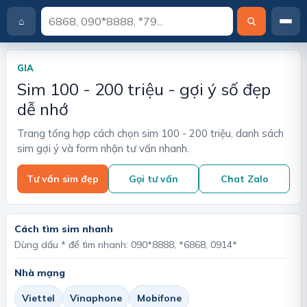
⌂
T
r
a
GIA
n
Sim 100 - 200 triệu - gợi ý số đẹp
g
c
dễ nhớ
h
ủ
Trang tổng hợp cách chọn sim 100 - 200 triệu, danh sách
sim gợi ý và form nhận tư vấn nhanh.
Tư vấn sim đẹp
Gọi tư vấn
Chat Zalo
Cách tìm sim nhanh
Dùng dấu * để tìm nhanh: 090*8888, *6868, 0914*
Nhà mạng
Viettel
Vinaphone
Mobifone