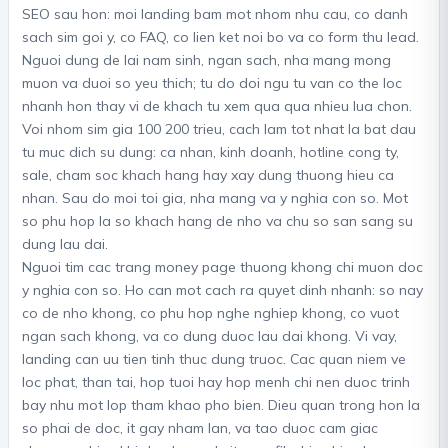
SEO sau hon: moi landing bam mot nhom nhu cau, co danh
sach sim goi y, co FAQ, co lien ket noi bo va co form thu lead.
Nguoi dung de lai nam sinh, ngan sach, nha mang mong
muon va duoi so yeu thich; tu do doi ngu tu van co the loc
nhanh hon thay vi de khach tu xem qua qua nhieu lua chon.
Voi nhom sim gia 100 200 trieu, cach lam tot nhat la bat dau
tu muc dich su dung: ca nhan, kinh doanh, hotline cong ty,
sale, cham soc khach hang hay xay dung thuong hieu ca
nhan. Sau do moi toi gia, nha mang va y nghia con so. Mot
so phu hop la so khach hang de nho va chu so san sang su
dung lau dai.
Nguoi tim cac trang money page thuong khong chi muon doc
y nghia con so. Ho can mot cach ra quyet dinh nhanh: so nay
co de nho khong, co phu hop nghe nghiep khong, co vuot
ngan sach khong, va co dung duoc lau dai khong. Vi vay,
landing can uu tien tinh thuc dung truoc. Cac quan niem ve
loc phat, than tai, hop tuoi hay hop menh chi nen duoc trinh
bay nhu mot lop tham khao pho bien. Dieu quan trong hon la
so phai de doc, it gay nham lan, va tao duoc cam giac