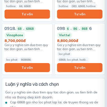
tac don gian, uu tien tinh …
tac don gian, uu tien tinh …
hotline
66, 6868
hotline
083, 6868, hotline
Tư vấn
Tư vấn
0918.
.
098
.
.
6
68
6868
6
86
868
Vinaphone
Viettel
8,700,000đ
8,800,000đ
Goi y y nghia sim dua tren quy
Goi y y nghia sim dua tren quy
tac don gian, uu tien tinh …
tac don gian, uu tien tinh …
loc phat
loc phat
868686
6868, loc phat, hotli…
Tư vấn
Tư vấn
Luận ý nghĩa và cách chọn
Goi y y nghia sim dua tren quy tac don gian, uu tien tinh de
nho va thong diep kinh doanh.
Cap 6868 goi nho loc phat lap lai, de truyen thong va de