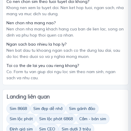
Co nen chon sim theo tuoi tuyet doi khong?
Khong nen xem la tuyet doi. Nen ket hop tuoi, ngan sach, nha
mang va muc dich su dung.
Nen chon nha mang nao?
Nen chon nha mang khach hang cua ban de lien lac, song on
dinh va phu hop thoi quen ca nhan.
Ngan sach bao nhieu la hop ly?
Nen bat dau tu khoang ngan sach co the dung lau dai, sau
do loc theo duoi so va y nghia mong muon.
Toi co the de lai yeu cau rieng khong?
Co. Form tu van giup doi ngu loc sim theo nam sinh, ngan
sach va nhu cau.
Landing liên quan
Sim 8668
Sim đẹp dễ nhớ
Sim gánh đảo
Sim lộc phát
Sim lộc phát 6868
Cầm - bán sim
Định giá sim
Sim CEO
Sim dưới 3 triệu