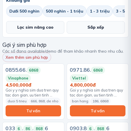
Khoảng giá
Dưới 500 nghìn
500 nghìn - 1 triệu
1 - 3 triệu
3 - 5 tr
Lọc sim nâng cao
Sắp xếp
Gợi ý sim phù hợp
Các số đang available/demo để tham khảo nhanh theo nhu cầu.
Xem thêm sim phù hợp
0855.66.
0971.86.
6868
6868
Vinaphone
Viettel
4,500,000đ
4,800,000đ
Goi y y nghia sim dua tren quy
Goi y y nghia sim dua tren quy
tac don gian, uu tien tinh …
tac don gian, uu tien tinh …
duoi 5 trieu
666, 868, de nho
ban hang
186, 6868
Tư vấn
Tư vấn
033
.
.
6
0903.8
.
6
6
86
868
6
868