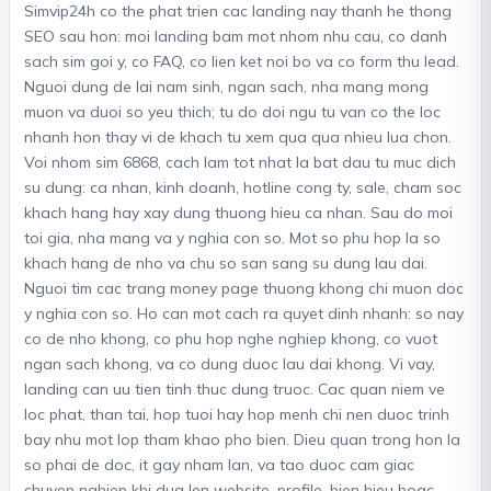
Simvip24h co the phat trien cac landing nay thanh he thong
SEO sau hon: moi landing bam mot nhom nhu cau, co danh
sach sim goi y, co FAQ, co lien ket noi bo va co form thu lead.
Nguoi dung de lai nam sinh, ngan sach, nha mang mong
muon va duoi so yeu thich; tu do doi ngu tu van co the loc
nhanh hon thay vi de khach tu xem qua qua nhieu lua chon.
Voi nhom sim 6868, cach lam tot nhat la bat dau tu muc dich
su dung: ca nhan, kinh doanh, hotline cong ty, sale, cham soc
khach hang hay xay dung thuong hieu ca nhan. Sau do moi
toi gia, nha mang va y nghia con so. Mot so phu hop la so
khach hang de nho va chu so san sang su dung lau dai.
Nguoi tim cac trang money page thuong khong chi muon doc
y nghia con so. Ho can mot cach ra quyet dinh nhanh: so nay
co de nho khong, co phu hop nghe nghiep khong, co vuot
ngan sach khong, va co dung duoc lau dai khong. Vi vay,
landing can uu tien tinh thuc dung truoc. Cac quan niem ve
loc phat, than tai, hop tuoi hay hop menh chi nen duoc trinh
bay nhu mot lop tham khao pho bien. Dieu quan trong hon la
so phai de doc, it gay nham lan, va tao duoc cam giac
chuyen nghiep khi dua len website, profile, bien hieu hoac