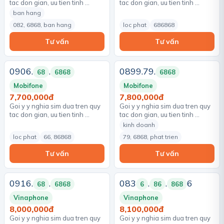
tac don gian, uu tien tinh …
tac don gian, uu tien tinh …
ban hang
082, 6868, ban hang
loc phat
686868
Tư vấn
Tư vấn
0906.
.
0899.79.
68
6868
6868
Mobifone
Mobifone
7,700,000đ
7,800,000đ
Goi y y nghia sim dua tren quy
Goi y y nghia sim dua tren quy
tac don gian, uu tien tinh …
tac don gian, uu tien tinh …
kinh doanh
loc phat
66, 86868
79, 6868, phat trien
Tư vấn
Tư vấn
0916.
.
083
.
.
6
68
6868
6
86
868
Vinaphone
Vinaphone
8,000,000đ
8,100,000đ
Goi y y nghia sim dua tren quy
Goi y y nghia sim dua tren quy