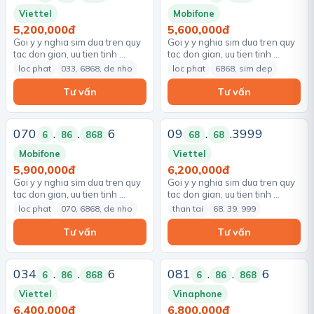
Viettel
Mobifone
5,200,000đ
5,600,000đ
Goi y y nghia sim dua tren quy
Goi y y nghia sim dua tren quy
tac don gian, uu tien tinh …
tac don gian, uu tien tinh …
loc phat
033, 6868, de nho
loc phat
6868, sim dep
Tư vấn
Tư vấn
070
.
.
6
09
.
.3999
6
86
868
68
68
Mobifone
Viettel
5,900,000đ
6,200,000đ
Goi y y nghia sim dua tren quy
Goi y y nghia sim dua tren quy
tac don gian, uu tien tinh …
tac don gian, uu tien tinh …
loc phat
070, 6868, de nho
than tai
68, 39, 999
Tư vấn
Tư vấn
034
.
.
6
081
.
.
6
6
86
868
6
86
868
Viettel
Vinaphone
6,400,000đ
6,800,000đ