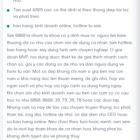
nho.
Tan suat 6/8/9 cao, co the dinh vi theo thong diep tai loc
va phat trien.
ban hang, kinh doanh online, hotline tu van
Sim 6868 la nhom tu khoa co y dinh mua ro: nguoi tim kiem
thuong da co nhu cau chon sim de dung ca nhan, lam hotline,
ban hang hoac xay dung hinh anh chuyen nghiep. O giai
doan MVP, noi dung duoc thiet ke de giai thich nhanh cach
chon so, goi y cac dang so de nho va dan nguoi dung ve
form tu van. Mot so dep khong chi nam o gia tien ma con
nam o kha nang doc len thuan mieng, de ghi nho, hop voi
ngan sach va phu hop voi ngu canh su dung hang ngay.
Khi chon sim cho kinh doanh, nen uu tien cac cum so co cau
truc ro nhu 6868, 8668, 39, 79, 38, 78 hoac cac duoi lap.
Nhung cum so nay de tao cau chuyen truyen thong: loc phat,
than tai, ong dia, hotline de nho, so dai dien cho CEO hoac
so ban hang online. Neu chon theo tuoi hoac menh, nen xem
do la mot lop tham khao de ca nhan hoa, khong phai loi
khang dinh tuyet doi ve phong thuy.