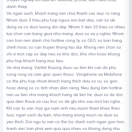
danh thiep.
Ve ngan sach, khach hang nen chia thanh cac muc ro rang.
Nhom duoi 3 trieu phu hop nguoi moi bat dau, can so de
dung va co duoi tuong doi dep. Nhom 3 den 10 trieu co nhieu
lua chon can bang giua nha mang, duoi so va y nghia. Nhom
cao hon nen danh cho hotline cong ty, so CEO, so ban hang
chinh hoac so can truyen thong lau dai. Khong nen chon so
chi vi mot cap so dep neu so kho doc, kho nho hoac khong
phu hop khach hang muc tieu.
Ve nha mang, Viettel thuong duoc uu tien khi can do phu
song rong va cam giac quen thuoc. Vinaphone va Mobifone
co the phu hop nhom khach hang thich dau so cu, so gon,
hoac dang so co tinh nhan dien rieng. Neu dung lam hotline,
nen uu tien nha mang khach hang de lien he, duoi so de doc
qua dien thoai va cau truc so de ghi nho sau mot lan nghe.
Khi can tu van, hay gui nam sinh neu muon tham khao theo
tuoi, ngan sach du kien, nha mang mong muon va duoi so
yeu thich. Doi ngu tu van co the loc danh sach ngan gon hon,
tranh viec ban phai xem qua qua nhieu so khong dung nhu