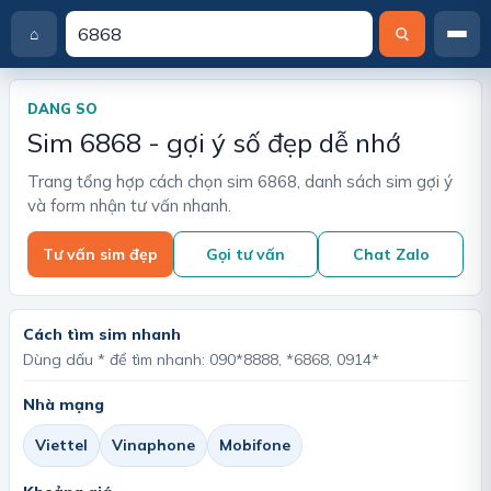
⌂
T
r
a
DANG SO
n
Sim 6868 - gợi ý số đẹp dễ nhớ
g
c
Trang tổng hợp cách chọn sim 6868, danh sách sim gợi ý
h
và form nhận tư vấn nhanh.
ủ
Tư vấn sim đẹp
Gọi tư vấn
Chat Zalo
Cách tìm sim nhanh
Dùng dấu * để tìm nhanh: 090*8888, *6868, 0914*
Nhà mạng
Viettel
Vinaphone
Mobifone