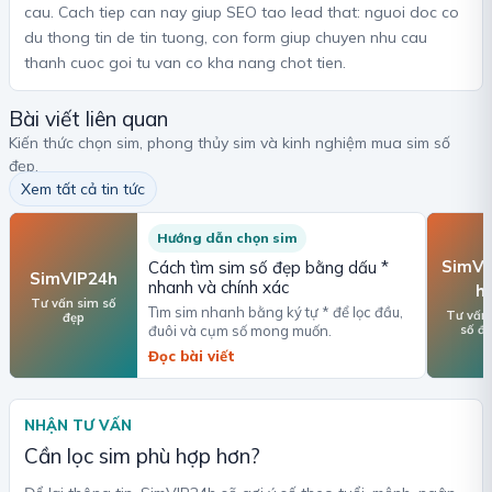
cau. Cach tiep can nay giup SEO tao lead that: nguoi doc co
du thong tin de tin tuong, con form giup chuyen nhu cau
thanh cuoc goi tu van co kha nang chot tien.
Bài viết liên quan
Kiến thức chọn sim, phong thủy sim và kinh nghiệm mua sim số
đẹp.
Xem tất cả tin tức
Hướng dẫn chọn sim
SimVI
Cách tìm sim số đẹp bằng dấu *
SimVIP24h
nhanh và chính xác
h
Tư vấn sim số
Tìm sim nhanh bằng ký tự * để lọc đầu,
Tư vấn
đẹp
số đ
đuôi và cụm số mong muốn.
Đọc bài viết
NHẬN TƯ VẤN
Cần lọc sim phù hợp hơn?