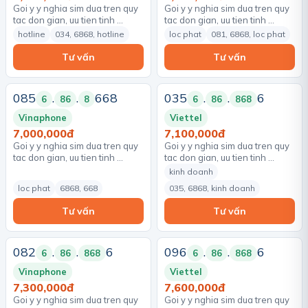
Goi y y nghia sim dua tren quy
Goi y y nghia sim dua tren quy
tac don gian, uu tien tinh …
tac don gian, uu tien tinh …
hotline
034, 6868, hotline
loc phat
081, 6868, loc phat
Tư vấn
Tư vấn
085
.
.
668
035
.
.
6
6
86
8
6
86
868
Vinaphone
Viettel
7,000,000đ
7,100,000đ
Goi y y nghia sim dua tren quy
Goi y y nghia sim dua tren quy
tac don gian, uu tien tinh …
tac don gian, uu tien tinh …
kinh doanh
loc phat
6868, 668
035, 6868, kinh doanh
Tư vấn
Tư vấn
082
.
.
6
096
.
.
6
6
86
868
6
86
868
Vinaphone
Viettel
7,300,000đ
7,600,000đ
Goi y y nghia sim dua tren quy
Goi y y nghia sim dua tren quy