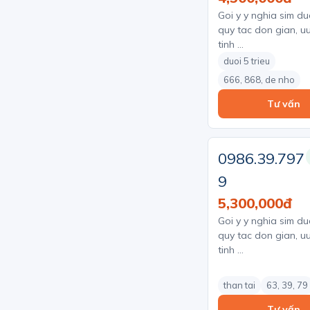
Goi y y nghia sim du
quy tac don gian, uu
tinh …
duoi 5 trieu
666, 868, de nho
Tư vấn
0986.39.797
9
5,300,000đ
Goi y y nghia sim du
quy tac don gian, uu
tinh …
than tai
63, 39, 79
Tư vấn