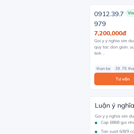
0912.39.7
Vi
979
7,200,000đ
Goi y y nghia sim du
quy tac don gian, uu
tinh …
than tai
39, 79, tha
Tư vấn
Luận ý nghĩ
Goi y y nghia sim d
Cap 6868 goi nho
Tan suat 6/8/9 ca