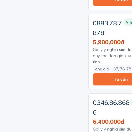
0883.78.7
Vi
878
5,900,000đ
Goi y y nghia sim du
quy tac don gian, uu
tinh …
ong dia
37, 78, 78
Tư vấn
0346.86.868
6
6,400,000đ
Goi y y nghia sim du