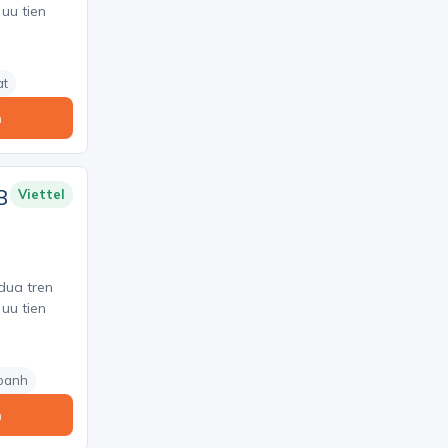
 uu tien
at
n
8
Viettel
 dua tren
 uu tien
doanh
n