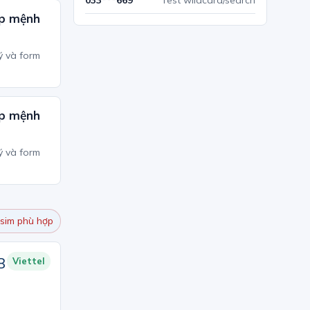
033***669
Test wildcard/search
p mệnh
ý và form
p mệnh
ý và form
sim phù hợp
8
Viettel