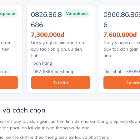
0826.86.8
0966.86.86
naphone
Vinaphone
686
6
7,300,000đ
7,600,000đ
a tren
Goi y y nghia sim dua tren
Goi y y nghia sim
 tien
quy tac don gian, uu tien
quy tac don gian,
tinh …
tinh …
ban hang
n tai
082, 6868, ban hang
loc phat
68686
Tư vấn
Tư vấ
a và cách chọn
ua tren quy tac don gian, uu tien tinh de nho va thong diep kinh doan
 loc phat lap lai, de truyen thong va de nho.
o, co the dinh vi theo thong diep tai loc va phat trien.