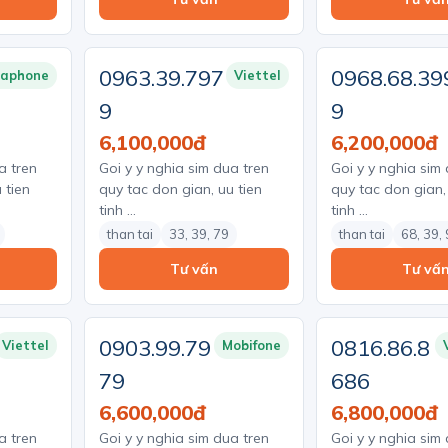
0963.39.797
0968.68.39
naphone
Viettel
9
9
6,100,000đ
6,200,000đ
a tren
Goi y y nghia sim dua tren
Goi y y nghia sim
 tien
quy tac don gian, uu tien
quy tac don gian,
tinh …
tinh …
than tai
33, 39, 79
than tai
68, 39,
Tư vấn
Tư vấ
0903.99.79
0816.86.8
Viettel
Mobifone
79
686
6,600,000đ
6,800,000đ
a tren
Goi y y nghia sim dua tren
Goi y y nghia sim