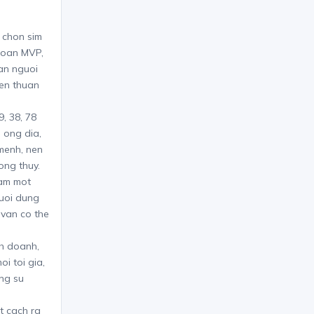
 chon sim
doan MVP,
dan nguoi
len thuan
, 38, 78
 ong dia,
menh, nen
ong thuy.
bam mot
guoi dung
 van co the
nh doanh,
i toi gia,
ng su
t cach ra