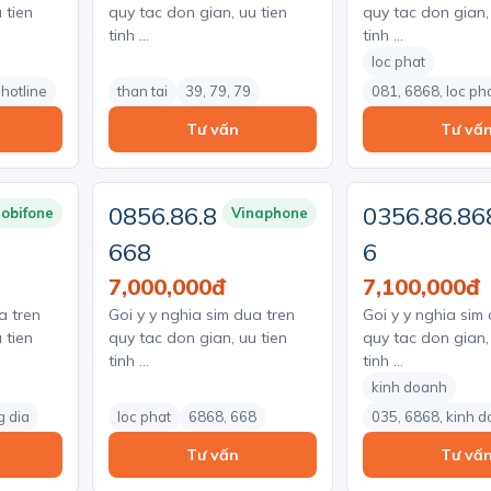
 tien
quy tac don gian, uu tien
quy tac don gian,
tinh …
tinh …
loc phat
 hotline
than tai
39, 79, 79
081, 6868, loc ph
Tư vấn
Tư vấ
0856.86.8
0356.86.86
obifone
Vinaphone
668
6
7,000,000đ
7,100,000đ
a tren
Goi y y nghia sim dua tren
Goi y y nghia sim
 tien
quy tac don gian, uu tien
quy tac don gian,
tinh …
tinh …
kinh doanh
g dia
loc phat
6868, 668
035, 6868, kinh 
Tư vấn
Tư vấ