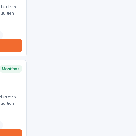
 dua tren
 uu tien
o
n
Mobifone
 dua tren
 uu tien
o
n