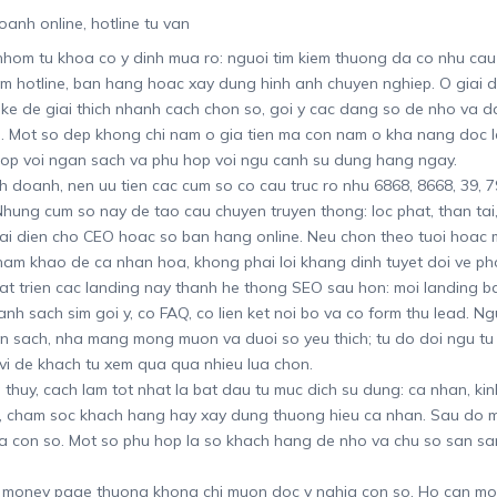
oanh online, hotline tu van
hom tu khoa co y dinh mua ro: nguoi tim kiem thuong da co nhu cau
m hotline, ban hang hoac xay dung hinh anh chuyen nghiep. O giai 
 ke de giai thich nhanh cach chon so, goi y cac dang so de nho va 
n. Mot so dep khong chi nam o gia tien ma con nam o kha nang doc 
hop voi ngan sach va phu hop voi ngu canh su dung hang ngay.
h doanh, nen uu tien cac cum so co cau truc ro nhu 6868, 8668, 39, 79
Nhung cum so nay de tao cau chuyen truyen thong: loc phat, than tai,
dai dien cho CEO hoac so ban hang online. Neu chon theo tuoi hoac 
ham khao de ca nhan hoa, khong phai loi khang dinh tuyet doi ve ph
at trien cac landing nay thanh he thong SEO sau hon: moi landing 
nh sach sim goi y, co FAQ, co lien ket noi bo va co form thu lead. N
an sach, nha mang mong muon va duoi so yeu thich; tu do doi ngu tu
vi de khach tu xem qua qua nhieu lua chon.
thuy, cach lam tot nhat la bat dau tu muc dich su dung: ca nhan, ki
le, cham soc khach hang hay xay dung thuong hieu ca nhan. Sau do mo
a con so. Mot so phu hop la so khach hang de nho va chu so san sa
g money page thuong khong chi muon doc y nghia con so. Ho can mo