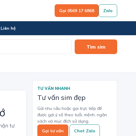
Gọi 0569 17 6868
Zalo
Liên hệ
Tìm sim
TƯ VẤN NHANH
Tư vấn sim đẹp
Gửi nhu cầu hoặc gọi trực tiếp để
hớ
được gợi ý số theo tuổi, mệnh, ngân
sách và mục đích sử dụng.
hận tư
Gọi tư vấn
Chat Zalo