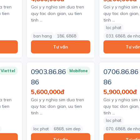
a tren
Goi y y nghia sim dua tren
Goi y y nghia sim
 tien
quy tac don gian, uu tien
quy tac don gian,
tinh …
tinh …
loc phat
ban hang
186, 6868
033, 6868, de nh
Tư vấn
Tư vấ
0903.86.86
0706.86.86
Viettel
Mobifone
86
86
5,600,000đ
5,900,000đ
a tren
Goi y y nghia sim dua tren
Goi y y nghia sim
 tien
quy tac don gian, uu tien
quy tac don gian,
tinh …
tinh …
loc phat
loc phat
6868, sim dep
070, 6868, de nh
Tư vấn
Tư vấ