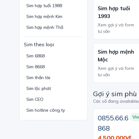
Sim hợp tuổi 1988
Sim hợp tuổi
1993
Sim hợp mệnh Kim
Xem gợi ý và form
Sim hợp mệnh Thổ
tư vấn
Sim theo loại
Sim hợp mệnh
Sim 6868
Mộc
Sim 8668
Xem gợi ý và form
tư vấn
Sim thần tài
Sim lộc phát
Gợi ý sim phù
Sim CEO
Các số đang available
Sim hotline công ty
0855.66.6
Vi
868
4,500,000đ