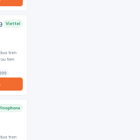
9
Viettel
 dua tren
 uu tien
 999
n
Vinaphone
 dua tren