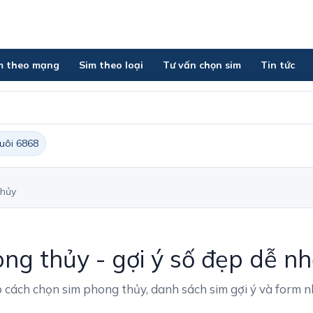
m theo mạng
Sim theo loại
Tư vấn chọn sim
Tin tức
đuôi 6868
thủy
ng thủy - gợi ý số đẹp dễ n
 cách chọn sim phong thủy, danh sách sim gợi ý và form n