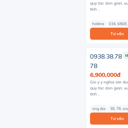
quy tac don gian, uu
tinh …
hotline
034, 6868,
Tư vấn
0938.38.78
M
78
6,900,000đ
Goi y y nghia sim du
quy tac don gian, uu
tinh …
ong dia
38, 78, on
Tư vấn