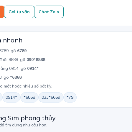
Gọi tư vấn
Chat Zalo
m nhanh
 6789: gõ
6789
đuôi 8888: gõ
090*8888
 bằng 0914: gõ
0914*
8: gõ
*6868
ho một hoặc nhiều số bất kỳ.
0914*
*6868
033*6669
*79
ng Sim phong thủy
 để tìm đúng nhu cầu hơn.