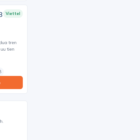
8
Viettel
 dua tren
 uu tien
8
n
h.