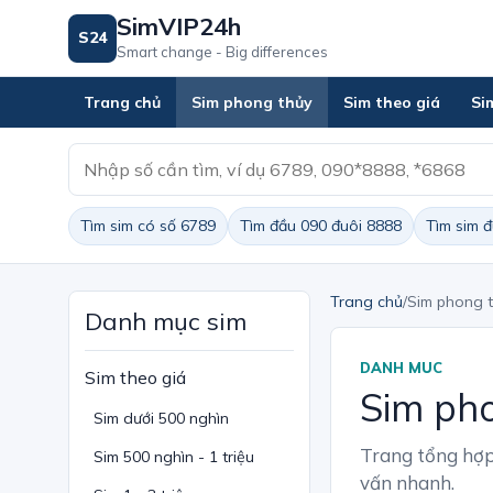
SimVIP24h
S24
Smart change - Big differences
Trang chủ
Sim phong thủy
Sim theo giá
Si
Tìm sim có số 6789
Tìm đầu 090 đuôi 8888
Tìm sim 
Trang chủ
/
Sim phong 
Danh mục sim
DANH MUC
Sim theo giá
Sim pho
Sim dưới 500 nghìn
Trang tổng hợp
Sim 500 nghìn - 1 triệu
vấn nhanh.