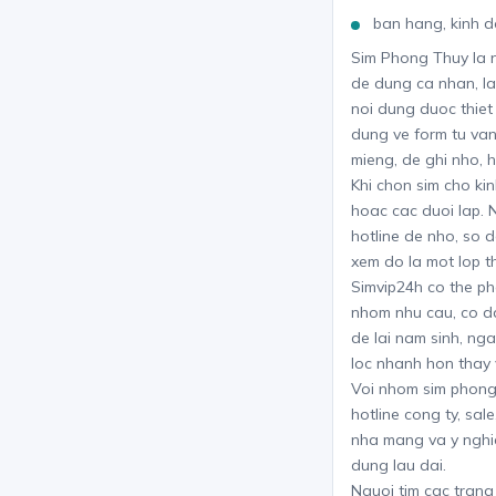
ban hang, kinh d
Sim Phong Thuy la n
de dung ca nhan, la
noi dung duoc thiet
dung ve form tu va
mieng, de ghi nho, 
Khi chon sim cho kin
hoac cac duoi lap. 
hotline de nho, so 
xem do la mot lop t
Simvip24h co the ph
nhom nhu cau, co da
de lai nam sinh, ng
loc nhanh hon thay 
Voi nhom sim phong 
hotline cong ty, sa
nha mang va y nghi
dung lau dai.
Nguoi tim cac tran