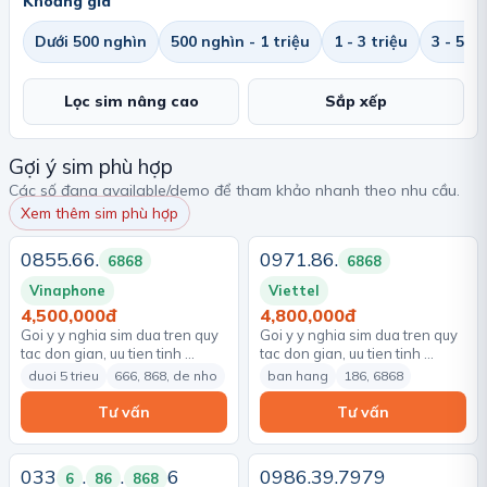
Khoảng giá
Dưới 500 nghìn
500 nghìn - 1 triệu
1 - 3 triệu
3 - 5 tr
Lọc sim nâng cao
Sắp xếp
Gợi ý sim phù hợp
Các số đang available/demo để tham khảo nhanh theo nhu cầu.
Xem thêm sim phù hợp
0855.66.
0971.86.
6868
6868
Vinaphone
Viettel
4,500,000đ
4,800,000đ
Goi y y nghia sim dua tren quy
Goi y y nghia sim dua tren quy
tac don gian, uu tien tinh …
tac don gian, uu tien tinh …
duoi 5 trieu
666, 868, de nho
ban hang
186, 6868
Tư vấn
Tư vấn
033
.
.
6
0986.39.7979
6
86
868