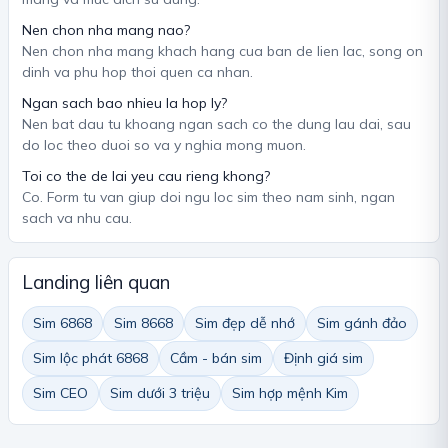
Nen chon nha mang nao?
Nen chon nha mang khach hang cua ban de lien lac, song on
dinh va phu hop thoi quen ca nhan.
Ngan sach bao nhieu la hop ly?
Nen bat dau tu khoang ngan sach co the dung lau dai, sau
do loc theo duoi so va y nghia mong muon.
Toi co the de lai yeu cau rieng khong?
Co. Form tu van giup doi ngu loc sim theo nam sinh, ngan
sach va nhu cau.
Landing liên quan
Sim 6868
Sim 8668
Sim đẹp dễ nhớ
Sim gánh đảo
Sim lộc phát 6868
Cầm - bán sim
Định giá sim
Sim CEO
Sim dưới 3 triệu
Sim hợp mệnh Kim