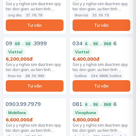
Goi y y nghia sim dua tren quy
Goi y y nghia sim dua tren quy
tac don gian, uu tien tinh …
tac don gian, uu tien tinh …
ong dia
37, 78, 78
than tai
33, 39, 79
Tư vấn
Tư vấn
09
.
.3999
034
.
.
6
68
68
6
86
868
Viettel
Viettel
6,200,000đ
6,400,000đ
Goi y y nghia sim dua tren quy
Goi y y nghia sim dua tren quy
tac don gian, uu tien tinh …
tac don gian, uu tien tinh …
than tai
68, 39, 999
hotline
034, 6868, hotline
Tư vấn
Tư vấn
0903.99.7979
081
.
.
6
6
86
868
Mobifone
Vinaphone
6,600,000đ
6,800,000đ
Goi y y nghia sim dua tren quy
Goi y y nghia sim dua tren quy
tac don gian, uu tien tinh …
tac don gian, uu tien tinh …