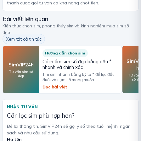
thanh cuoc goi tu van co kha nang chot tien.
Bài viết liên quan
Kiến thức chọn sim, phong thủy sim và kinh nghiệm mua sim số
đẹp.
Xem tất cả tin tức
Hướng dẫn chọn sim
SimVI
Cách tìm sim số đẹp bằng dấu *
SimVIP24h
nhanh và chính xác
h
Tư vấn sim số
Tìm sim nhanh bằng ký tự * để lọc đầu,
Tư vấn
đẹp
số đ
đuôi và cụm số mong muốn.
Đọc bài viết
NHẬN TƯ VẤN
Cần lọc sim phù hợp hơn?
Để lại thông tin, SimVIP24h sẽ gợi ý số theo tuổi, mệnh, ngân
sách và nhu cầu sử dụng.
Họ tên