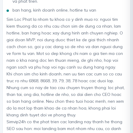
va phat trien.
ban hang, kinh doanh online, hotline tu van
Sim Loc Phat la nhom tu khoa co y dinh mua ro: nguoi tim
kiem thuong da co nhu cau chon sim de dung ca nhan, lam
hotline, ban hang hoac xay dung hinh anh chuyen nghiep. O
giai doan MVP, noi dung duoc thiet ke de giai thich nhanh
cach chon so, goi y cac dang so de nho va dan nguoi dung
ve form tu van. Mot so dep khong chi nam o gia tien ma con
nam o kha nang doc len thuan mieng, de ghi nho, hop voi
ngan sach va phu hop voi ngu canh su dung hang ngay.
Khi chon sim cho kinh doanh, nen uu tien cac cum so co cau
truc ro nhu 6868, 8668, 39, 79, 38, 78 hoac cac duoi lap.
Nhung cum so nay de tao cau chuyen truyen thong: loc phat,
than tai, ong dia, hotline de nho, so dai dien cho CEO hoac
so ban hang online. Neu chon theo tuoi hoac menh, nen xem
do la mot lop tham khao de ca nhan hoa, khong phai loi
khang dinh tuyet doi ve phong thuy.
Simvip24h co the phat trien cac landing nay thanh he thong
SEO sau hon: moi landing bam mot nhom nhu cau, co danh