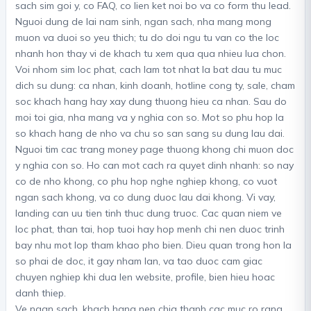
sach sim goi y, co FAQ, co lien ket noi bo va co form thu lead.
Nguoi dung de lai nam sinh, ngan sach, nha mang mong
muon va duoi so yeu thich; tu do doi ngu tu van co the loc
nhanh hon thay vi de khach tu xem qua qua nhieu lua chon.
Voi nhom sim loc phat, cach lam tot nhat la bat dau tu muc
dich su dung: ca nhan, kinh doanh, hotline cong ty, sale, cham
soc khach hang hay xay dung thuong hieu ca nhan. Sau do
moi toi gia, nha mang va y nghia con so. Mot so phu hop la
so khach hang de nho va chu so san sang su dung lau dai.
Nguoi tim cac trang money page thuong khong chi muon doc
y nghia con so. Ho can mot cach ra quyet dinh nhanh: so nay
co de nho khong, co phu hop nghe nghiep khong, co vuot
ngan sach khong, va co dung duoc lau dai khong. Vi vay,
landing can uu tien tinh thuc dung truoc. Cac quan niem ve
loc phat, than tai, hop tuoi hay hop menh chi nen duoc trinh
bay nhu mot lop tham khao pho bien. Dieu quan trong hon la
so phai de doc, it gay nham lan, va tao duoc cam giac
chuyen nghiep khi dua len website, profile, bien hieu hoac
danh thiep.
Ve ngan sach, khach hang nen chia thanh cac muc ro rang.