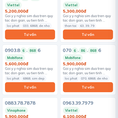
Viettel
Viettel
5,200,000đ
5,300,000đ
Goi y y nghia sim dua tren quy
Goi y y nghia sim dua tren quy
tac don gian, uu tien tinh …
tac don gian, uu tien tinh …
loc phat
033, 6868, de nho
than tai
63, 39, 79
Tư vấn
Tư vấn
0903.8
.
6
070
.
.
6
6
868
6
86
868
Mobifone
Mobifone
5,600,000đ
5,900,000đ
Goi y y nghia sim dua tren quy
Goi y y nghia sim dua tren quy
tac don gian, uu tien tinh …
tac don gian, uu tien tinh …
loc phat
6868, sim dep
loc phat
070, 6868, de nho
Tư vấn
Tư vấn
0883.78.7878
0963.39.7979
Vinaphone
Viettel
5,900,000đ
6,100,000đ