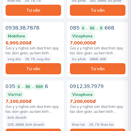
than tai
39, 79, 79
loc phat
081, 6868, loc phat
Tư vấn
Tư vấn
0938.38.7878
085
.
.
668
6
86
8
Mobifone
Vinaphone
6,900,000đ
7,000,000đ
Goi y y nghia sim dua tren quy
Goi y y nghia sim dua tren quy
tac don gian, uu tien tinh …
tac don gian, uu tien tinh …
ong dia
38, 78, ong dia
loc phat
6868, 668
Tư vấn
Tư vấn
035
.
.
6
0912.39.7979
6
86
868
Viettel
Vinaphone
7,100,000đ
7,200,000đ
Goi y y nghia sim dua tren quy
Goi y y nghia sim dua tren quy
tac don gian, uu tien tinh …
tac don gian, uu tien tinh …
kinh doanh
035, 6868, kinh doanh
than tai
39, 79, than tai