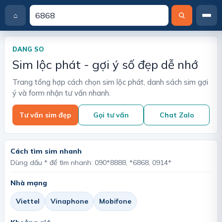
⌂
T
r
a
DANG SO
n
Sim lộc phát - gợi ý số đẹp dễ nhớ
g
c
Trang tổng hợp cách chọn sim lộc phát, danh sách sim gợi
h
ý và form nhận tư vấn nhanh.
ủ
Tư vấn sim đẹp
Gọi tư vấn
Chat Zalo
Cách tìm sim nhanh
Dùng dấu * để tìm nhanh: 090*8888, *6868, 0914*
Nhà mạng
Viettel
Vinaphone
Mobifone