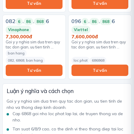
Tư vấn
Tư vấn
082
.
.
6
096
.
.
6
6
86
868
6
86
868
Vinaphone
Viettel
7,300,000đ
7,600,000đ
Goi y y nghia sim dua tren quy
Goi y y nghia sim dua tren quy
tac don gian, uu tien tinh …
tac don gian, uu tien tinh …
ban hang
082, 6868, ban hang
loc phat
686868
Tư vấn
Tư vấn
Luận ý nghĩa và cách chọn
Goi y y nghia sim dua tren quy tac don gian, uu tien tinh de
nho va thong diep kinh doanh.
Cap 6868 goi nho loc phat lap lai, de truyen thong va de
nho.
Tan suat 6/8/9 cao, co the dinh vi theo thong diep tai loc