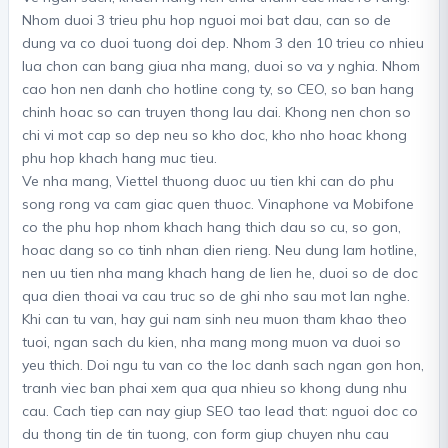
Nhom duoi 3 trieu phu hop nguoi moi bat dau, can so de
dung va co duoi tuong doi dep. Nhom 3 den 10 trieu co nhieu
lua chon can bang giua nha mang, duoi so va y nghia. Nhom
cao hon nen danh cho hotline cong ty, so CEO, so ban hang
chinh hoac so can truyen thong lau dai. Khong nen chon so
chi vi mot cap so dep neu so kho doc, kho nho hoac khong
phu hop khach hang muc tieu.
Ve nha mang, Viettel thuong duoc uu tien khi can do phu
song rong va cam giac quen thuoc. Vinaphone va Mobifone
co the phu hop nhom khach hang thich dau so cu, so gon,
hoac dang so co tinh nhan dien rieng. Neu dung lam hotline,
nen uu tien nha mang khach hang de lien he, duoi so de doc
qua dien thoai va cau truc so de ghi nho sau mot lan nghe.
Khi can tu van, hay gui nam sinh neu muon tham khao theo
tuoi, ngan sach du kien, nha mang mong muon va duoi so
yeu thich. Doi ngu tu van co the loc danh sach ngan gon hon,
tranh viec ban phai xem qua qua nhieu so khong dung nhu
cau. Cach tiep can nay giup SEO tao lead that: nguoi doc co
du thong tin de tin tuong, con form giup chuyen nhu cau