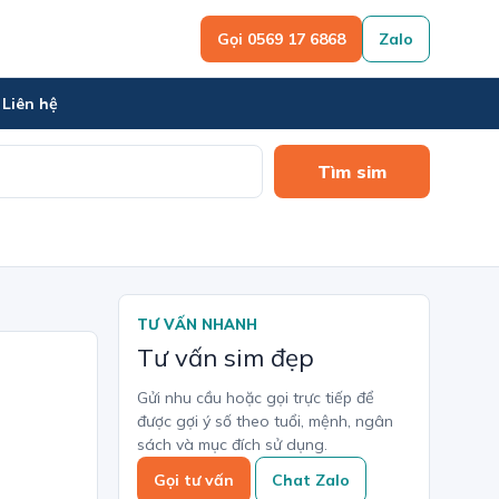
Gọi 0569 17 6868
Zalo
Liên hệ
Tìm sim
TƯ VẤN NHANH
Tư vấn sim đẹp
Gửi nhu cầu hoặc gọi trực tiếp để
được gợi ý số theo tuổi, mệnh, ngân
sách và mục đích sử dụng.
Gọi tư vấn
Chat Zalo