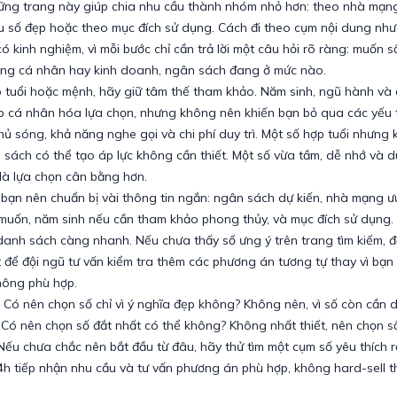
hững trang này giúp chia nhu cầu thành nhóm nhỏ hơn: theo nhà mạn
u số đẹp hoặc theo mục đích sử dụng. Cách đi theo cụm nội dung như
ó kinh nghiệm, vì mỗi bước chỉ cần trả lời một câu hỏi rõ ràng: muốn 
dùng cá nhân hay kinh doanh, ngân sách đang ở mức nào.
 tuổi hoặc mệnh, hãy giữ tâm thế tham khảo. Năm sinh, ngũ hành và
p cá nhân hóa lựa chọn, nhưng không nên khiến bạn bỏ qua các yếu t
ủ sóng, khả năng nghe gọi và chi phí duy trì. Một số hợp tuổi nhưng 
sách có thể tạo áp lực không cần thiết. Một số vừa tầm, dễ nhớ và 
 là lựa chọn cân bằng hơn.
, bạn nên chuẩn bị vài thông tin ngắn: ngân sách dự kiến, nhà mạng ưu
muốn, năm sinh nếu cần tham khảo phong thủy, và mục đích sử dụng.
 danh sách càng nhanh. Nếu chưa thấy số ưng ý trên trang tìm kiếm, đ
t để đội ngũ tư vấn kiểm tra thêm các phương án tương tự thay vì bạn 
hông phù hợp.
 Có nên chọn số chỉ vì ý nghĩa đẹp không? Không nên, vì số còn cần 
Có nên chọn số đắt nhất có thể không? Không nhất thiết, nên chọn s
Nếu chưa chắc nên bắt đầu từ đâu, hãy thử tìm một cụm số yêu thích r
4h tiếp nhận nhu cầu và tư vấn phương án phù hợp, không hard-sell 