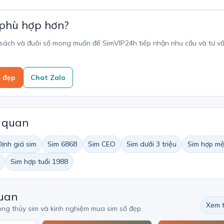
 phù hợp hơn?
 sách và đuôi số mong muốn để SimVIP24h tiếp nhận nhu cầu và tư v
m đẹp
Chat Zalo
n quan
Định giá sim
Sim 6868
Sim CEO
Sim dưới 3 triệu
Sim hợp mệ
Sim hợp tuổi 1988
quan
Xem t
ong thủy sim và kinh nghiệm mua sim số đẹp.