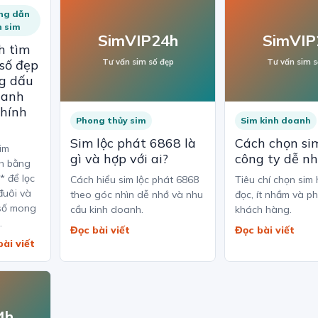
ng dẫn
n sim
SimVIP24h
SimVIP
h tìm
 số đẹp
Tư vấn sim số đẹp
Tư vấn sim s
g dấu
hanh
chính
Phong thủy sim
Sim kinh doanh
Sim lộc phát 6868 là
Cách chọn sim
im
gì và hợp với ai?
công ty dễ n
h bằng
 * để lọc
Cách hiểu sim lộc phát 6868
Tiêu chí chọn sim 
đuôi và
theo góc nhìn dễ nhớ và nhu
đọc, ít nhầm và p
số mong
cầu kinh doanh.
khách hàng.
.
Đọc bài viết
Đọc bài viết
bài viết
4h