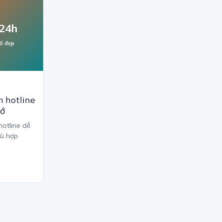
24h
ố đẹp
 hotline
hớ
hotline dễ
hù hợp