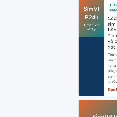
Hướ
SimVI
chọ
P24h
Các
sim
Tư vấn sim
bằn
số đẹp
* n
và 
xác
Tìm s
nhan
ký tự
đầu, 
cụm 
muốn
Đọc 
SimVIP2