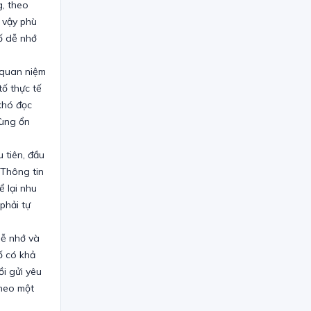
g, theo
 vậy phù
số dễ nhớ
 quan niệm
ố thực tế
khó đọc
dùng ổn
 tiên, đầu
 Thông tin
ể lại nhu
phải tự
dễ nhớ và
ố có khả
ồi gửi yêu
theo một