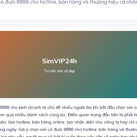
có đuôi 8888 cho hotline, bán hàng và thương hiệu cá nhâ
SimVIP24h
Tư vấn sim số đẹp
8888 cho kinh doanh là chủ đề nhiều người tìm khi bắt đầu chọn sim 
 quá nhiều danh sách cùng lúc. Điểm quan trọng đầu tiên là phải h
hân, làm hotline, bán hàng online, tạo nhận diện cho công ty hay chỉ 
ằng ngày. Gợi ý chọn sim có đuôi 8888 cho hotline, bán hàng và thươn
đúng nhu cầu, người mua sẽ bớt bị cuốn theo các cặp số nghe hay nh