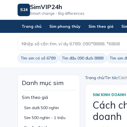
SimVIP24h
S24
Smart change - Big differences
Trang chủ
Sim phong thủy
Sim theo giá
Si
Tìm sim có số 6789
Tìm đầu 090 đuôi 8888
Tìm sim 
Trang chủ
/
Tin tức
/
Cách
Danh mục sim
SIM KINH DOANH
Sim theo giá
Cách ch
Sim dưới 500 nghìn
doanh
Sim 500 nghìn - 1 triệu