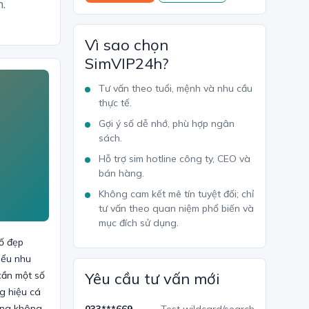
n.
Vì sao chọn
SimVIP24h?
Tư vấn theo tuổi, mệnh và nhu cầu
thực tế.
Gợi ý số dễ nhớ, phù hợp ngân
sách.
Hỗ trợ sim hotline công ty, CEO và
bán hàng.
Không cam kết mê tín tuyệt đối; chỉ
tư vấn theo quan niệm phổ biến và
mục đích sử dụng.
số đẹp
iểu nhu
cần một số
Yêu cầu tư vấn mới
g hiệu cá
ưng không