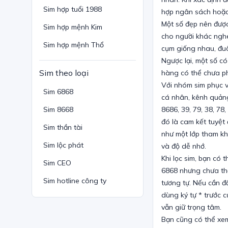
Sim hợp tuổi 1988
hợp ngân sách hoặc
Một số đẹp nên được 
Sim hợp mệnh Kim
cho người khác nghe
Sim hợp mệnh Thổ
cụm giống nhau, đuô
Ngược lại, một số 
Sim theo loại
hàng có thể chưa ph
Với nhóm sim phục v
Sim 6868
cá nhân, kênh quảng
Sim 8668
8686, 39, 79, 38, 7
đó là cam kết tuyệt
Sim thần tài
như một lớp tham kh
Sim lộc phát
và độ dễ nhớ.
Khi lọc sim, bạn có
Sim CEO
6868 nhưng chưa thấ
Sim hotline công ty
tương tự. Nếu cần đầ
dùng ký tự * trước 
vẫn giữ trọng tâm.
Bạn cũng có thể xem