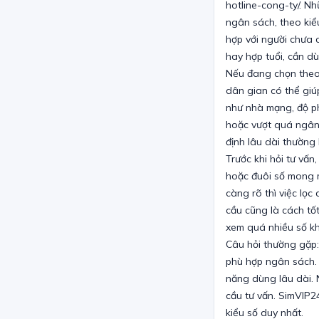
hotline-cong-ty/. N
ngân sách, theo kiể
hợp với người chưa c
hay hợp tuổi, cần 
Nếu đang chọn theo
dân gian có thể giú
như nhà mạng, độ ph
hoặc vượt quá ngân 
định lâu dài thường
Trước khi hỏi tư vấn
hoặc đuôi số mong 
càng rõ thì việc lọc
cầu cũng là cách tố
xem quá nhiều số k
Câu hỏi thường gặp:
phù hợp ngân sách. 
năng dùng lâu dài. 
cầu tư vấn. SimVIP2
kiểu số duy nhất.