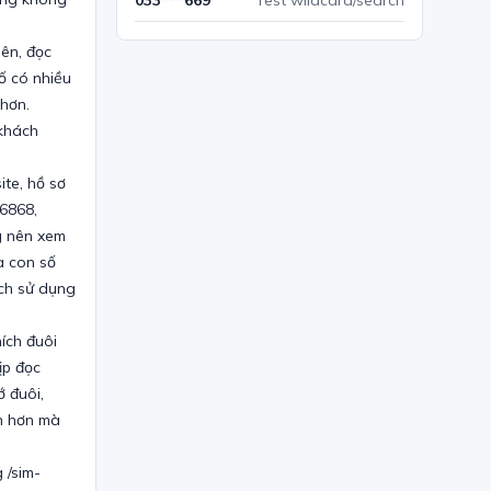
033***669
Test wildcard/search
iên, đọc
ố có nhiều
 hơn.
 khách
ite, hồ sơ
6868,
g nên xem
a con số
ích sử dụng
ích đuôi
ịp đọc
ớ đuôi,
án hơn mà
 /sim-