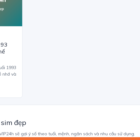
đẹp
993
hế
uổi 1993
ễ nhớ và
 sim đẹp
mVIP24h sẽ gợi ý số theo tuổi, mệnh, ngân sách và nhu cầu sử dụng.