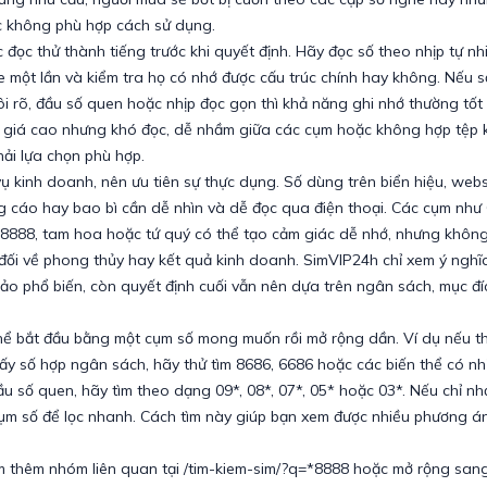
 không phù hợp cách sử dụng.
đọc thử thành tiếng trước khi quyết định. Hãy đọc số theo nhịp tự nh
 một lần và kiểm tra họ có nhớ được cấu trúc chính hay không. Nếu s
i rõ, đầu số quen hoặc nhịp đọc gọn thì khả năng ghi nhớ thường tốt
có giá cao nhưng khó đọc, dễ nhầm giữa các cụm hoặc không hợp tệp
ải lựa chọn phù hợp.
ụ kinh doanh, nên ưu tiên sự thực dụng. Số dùng trên biển hiệu, webs
 cáo hay bao bì cần dễ nhìn và dễ đọc qua điện thoại. Các cụm như 
8, 8888, tam hoa hoặc tứ quý có thể tạo cảm giác dễ nhớ, nhưng khôn
 đối về phong thủy hay kết quả kinh doanh. SimVIP24h chỉ xem ý nghĩ
ảo phổ biến, còn quyết định cuối vẫn nên dựa trên ngân sách, mục đ
 thể bắt đầu bằng một cụm số mong muốn rồi mở rộng dần. Ví dụ nếu th
y số hợp ngân sách, hãy thử tìm 8686, 6686 hoặc các biến thể có nh
u số quen, hãy tìm theo dạng 09*, 08*, 07*, 05* hoặc 03*. Nếu chỉ nh
cụm số để lọc nhanh. Cách tìm này giúp bạn xem được nhiều phương 
 thêm nhóm liên quan tại /tim-kiem-sim/?q=*8888 hoặc mở rộng sang