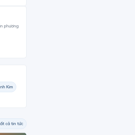
ấn phương
nh Kim
ất cả tin tức