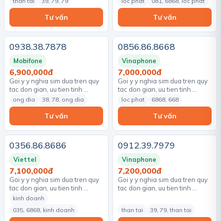
than tai
39, 79, 79
loc phat
081, 6868, loc phat
Tư vấn
Tư vấn
0938.38.7878
0856.86.8668
Mobifone
Vinaphone
6,900,000đ
7,000,000đ
Goi y y nghia sim dua tren quy
Goi y y nghia sim dua tren quy
tac don gian, uu tien tinh …
tac don gian, uu tien tinh …
ong dia
38, 78, ong dia
loc phat
6868, 668
Tư vấn
Tư vấn
0356.86.8686
0912.39.7979
Viettel
Vinaphone
7,100,000đ
7,200,000đ
Goi y y nghia sim dua tren quy
Goi y y nghia sim dua tren quy
tac don gian, uu tien tinh …
tac don gian, uu tien tinh …
kinh doanh
035, 6868, kinh doanh
than tai
39, 79, than tai