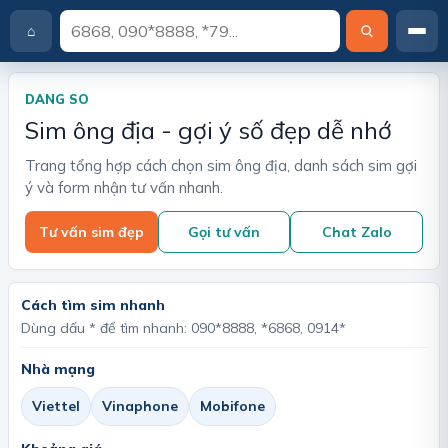
⌂
T
r
a
DANG SO
n
Sim ông địa - gợi ý số đẹp dễ nhớ
g
c
Trang tổng hợp cách chọn sim ông địa, danh sách sim gợi
h
ý và form nhận tư vấn nhanh.
ủ
Tư vấn sim đẹp
Gọi tư vấn
Chat Zalo
Cách tìm sim nhanh
Dùng dấu * để tìm nhanh: 090*8888, *6868, 0914*
Nhà mạng
Viettel
Vinaphone
Mobifone