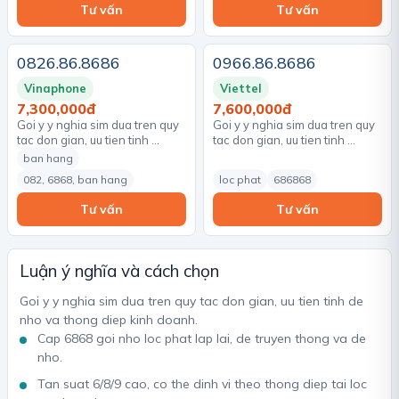
Tư vấn
Tư vấn
0826.86.8686
0966.86.8686
Vinaphone
Viettel
7,300,000đ
7,600,000đ
Goi y y nghia sim dua tren quy
Goi y y nghia sim dua tren quy
tac don gian, uu tien tinh …
tac don gian, uu tien tinh …
ban hang
082, 6868, ban hang
loc phat
686868
Tư vấn
Tư vấn
Luận ý nghĩa và cách chọn
Goi y y nghia sim dua tren quy tac don gian, uu tien tinh de
nho va thong diep kinh doanh.
Cap 6868 goi nho loc phat lap lai, de truyen thong va de
nho.
Tan suat 6/8/9 cao, co the dinh vi theo thong diep tai loc