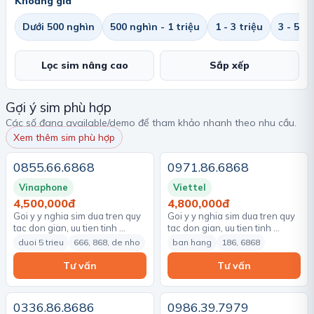
Khoảng giá
Dưới 500 nghìn
500 nghìn - 1 triệu
1 - 3 triệu
3 - 5 tr
Lọc sim nâng cao
Sắp xếp
Gợi ý sim phù hợp
Các số đang available/demo để tham khảo nhanh theo nhu cầu.
Xem thêm sim phù hợp
0855.66.6868
0971.86.6868
Vinaphone
Viettel
4,500,000đ
4,800,000đ
Goi y y nghia sim dua tren quy
Goi y y nghia sim dua tren quy
tac don gian, uu tien tinh …
tac don gian, uu tien tinh …
duoi 5 trieu
666, 868, de nho
ban hang
186, 6868
Tư vấn
Tư vấn
0336.86.8686
0986.39.7979