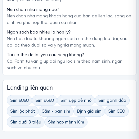
Nen chon nha mang nao?
Nen chon nha mang khach hang cua ban de lien lac, song on
dinh va phu hop thoi quen ca nhan.
Ngan sach bao nhieu la hop ly?
Nen bat dau tu khoang ngan sach co the dung lau dai, sau
do loc theo duoi so va y nghia mong muon.
Toi co the de lai yeu cau rieng khong?
Co. Form tu van giup doi ngu loc sim theo nam sinh, ngan
sach va nhu cau.
Landing liên quan
Sim 6868
Sim 8668
Sim đẹp dễ nhớ
Sim gánh đảo
Sim lộc phát
Cầm - bán sim
Định giá sim
Sim CEO
Sim dưới 3 triệu
Sim hợp mệnh Kim