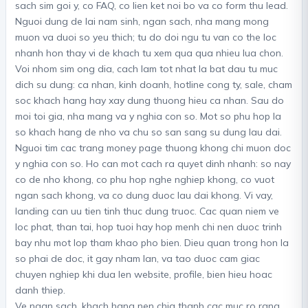
sach sim goi y, co FAQ, co lien ket noi bo va co form thu lead.
Nguoi dung de lai nam sinh, ngan sach, nha mang mong
muon va duoi so yeu thich; tu do doi ngu tu van co the loc
nhanh hon thay vi de khach tu xem qua qua nhieu lua chon.
Voi nhom sim ong dia, cach lam tot nhat la bat dau tu muc
dich su dung: ca nhan, kinh doanh, hotline cong ty, sale, cham
soc khach hang hay xay dung thuong hieu ca nhan. Sau do
moi toi gia, nha mang va y nghia con so. Mot so phu hop la
so khach hang de nho va chu so san sang su dung lau dai.
Nguoi tim cac trang money page thuong khong chi muon doc
y nghia con so. Ho can mot cach ra quyet dinh nhanh: so nay
co de nho khong, co phu hop nghe nghiep khong, co vuot
ngan sach khong, va co dung duoc lau dai khong. Vi vay,
landing can uu tien tinh thuc dung truoc. Cac quan niem ve
loc phat, than tai, hop tuoi hay hop menh chi nen duoc trinh
bay nhu mot lop tham khao pho bien. Dieu quan trong hon la
so phai de doc, it gay nham lan, va tao duoc cam giac
chuyen nghiep khi dua len website, profile, bien hieu hoac
danh thiep.
Ve ngan sach, khach hang nen chia thanh cac muc ro rang.