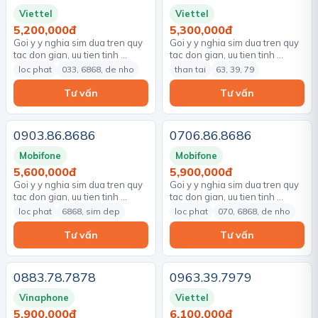
Viettel
Viettel
5,200,000đ
5,300,000đ
Goi y y nghia sim dua tren quy
Goi y y nghia sim dua tren quy
tac don gian, uu tien tinh …
tac don gian, uu tien tinh …
loc phat
033, 6868, de nho
than tai
63, 39, 79
Tư vấn
Tư vấn
0903.86.8686
0706.86.8686
Mobifone
Mobifone
5,600,000đ
5,900,000đ
Goi y y nghia sim dua tren quy
Goi y y nghia sim dua tren quy
tac don gian, uu tien tinh …
tac don gian, uu tien tinh …
loc phat
6868, sim dep
loc phat
070, 6868, de nho
Tư vấn
Tư vấn
0883.78.7878
0963.39.7979
Vinaphone
Viettel
5,900,000đ
6,100,000đ