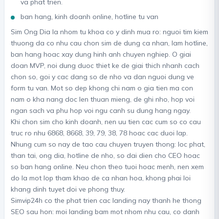
va phat trien.
ban hang, kinh doanh online, hotline tu van
Sim Ong Dia la nhom tu khoa co y dinh mua ro: nguoi tim kiem
thuong da co nhu cau chon sim de dung ca nhan, lam hotline,
ban hang hoac xay dung hinh anh chuyen nghiep. O giai
doan MVP, noi dung duoc thiet ke de giai thich nhanh cach
chon so, goi y cac dang so de nho va dan nguoi dung ve
form tu van. Mot so dep khong chi nam o gia tien ma con
nam o kha nang doc len thuan mieng, de ghi nho, hop voi
ngan sach va phu hop voi ngu canh su dung hang ngay.
Khi chon sim cho kinh doanh, nen uu tien cac cum so co cau
truc ro nhu 6868, 8668, 39, 79, 38, 78 hoac cac duoi lap.
Nhung cum so nay de tao cau chuyen truyen thong: loc phat,
than tai, ong dia, hotline de nho, so dai dien cho CEO hoac
so ban hang online. Neu chon theo tuoi hoac menh, nen xem
do la mot lop tham khao de ca nhan hoa, khong phai loi
khang dinh tuyet doi ve phong thuy.
Simvip24h co the phat trien cac landing nay thanh he thong
SEO sau hon: moi landing bam mot nhom nhu cau, co danh