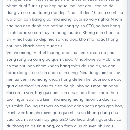
Nhom duoi 3 trieu phu hop nguoi moi bat dau, can so de
dung va co duoi tuong doi dep. Nhom 3 den 10 trieu co nhieu
lua chon can bang giua nha mang, duoi so va y nghia. Nhom
cao hon nen danh cho hotline cong ty, so CEO, so ban hang
chinh hoac so can truyen thong lau dai. Khong nen chon so
chi vi mot cap so dep neu so kho doc, kho nho hoac khong
phu hop khach hang muc tieu.
Ve nha mang, Viettel thuong duoc uu tien khi can do phu
song rong va cam giac quen thuoc. Vinaphone va Mobifone
co the phu hop nhom khach hang thich dau so cu, so gon,
hoac dang so co tinh nhan dien rieng. Neu dung lam hotline,
nen uu tien nha mang khach hang de lien he, duoi so de doc
qua dien thoai va cau truc so de ghi nho sau mot lan nghe.
Khi can tu van, hay gui nam sinh neu muon tham khao theo
tuoi, ngan sach du kien, nha mang mong muon va duoi so
yeu thich. Doi ngu tu van co the loc danh sach ngan gon hon,
tranh viec ban phai xem qua qua nhieu so khong dung nhu
cau. Cach tiep can nay giup SEO tao lead that: nguoi doc co
du thong tin de tin tuong, con form giup chuyen nhu cau