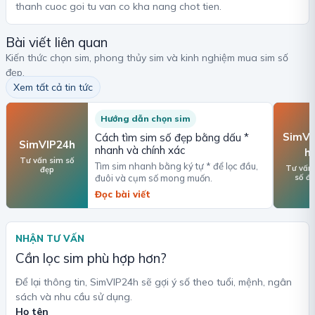
thanh cuoc goi tu van co kha nang chot tien.
Bài viết liên quan
Kiến thức chọn sim, phong thủy sim và kinh nghiệm mua sim số
đẹp.
Xem tất cả tin tức
Hướng dẫn chọn sim
SimVI
Cách tìm sim số đẹp bằng dấu *
SimVIP24h
nhanh và chính xác
h
Tư vấn sim số
Tìm sim nhanh bằng ký tự * để lọc đầu,
Tư vấn
đẹp
số đ
đuôi và cụm số mong muốn.
Đọc bài viết
NHẬN TƯ VẤN
Cần lọc sim phù hợp hơn?
Để lại thông tin, SimVIP24h sẽ gợi ý số theo tuổi, mệnh, ngân
sách và nhu cầu sử dụng.
Họ tên