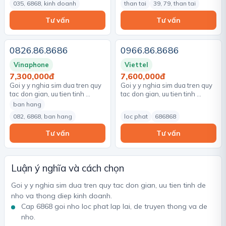
035, 6868, kinh doanh
than tai
39, 79, than tai
Tư vấn
Tư vấn
0826.86.8686
0966.86.8686
Vinaphone
Viettel
7,300,000đ
7,600,000đ
Goi y y nghia sim dua tren quy
Goi y y nghia sim dua tren quy
tac don gian, uu tien tinh …
tac don gian, uu tien tinh …
ban hang
082, 6868, ban hang
loc phat
686868
Tư vấn
Tư vấn
Luận ý nghĩa và cách chọn
Goi y y nghia sim dua tren quy tac don gian, uu tien tinh de
nho va thong diep kinh doanh.
Cap 6868 goi nho loc phat lap lai, de truyen thong va de
nho.