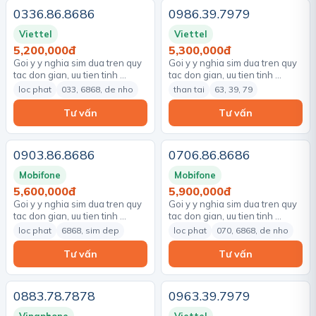
0336.86.8686
0986.39.7979
Viettel
Viettel
5,200,000đ
5,300,000đ
Goi y y nghia sim dua tren quy
Goi y y nghia sim dua tren quy
tac don gian, uu tien tinh …
tac don gian, uu tien tinh …
loc phat
033, 6868, de nho
than tai
63, 39, 79
Tư vấn
Tư vấn
0903.86.8686
0706.86.8686
Mobifone
Mobifone
5,600,000đ
5,900,000đ
Goi y y nghia sim dua tren quy
Goi y y nghia sim dua tren quy
tac don gian, uu tien tinh …
tac don gian, uu tien tinh …
loc phat
6868, sim dep
loc phat
070, 6868, de nho
Tư vấn
Tư vấn
0883.78.7878
0963.39.7979