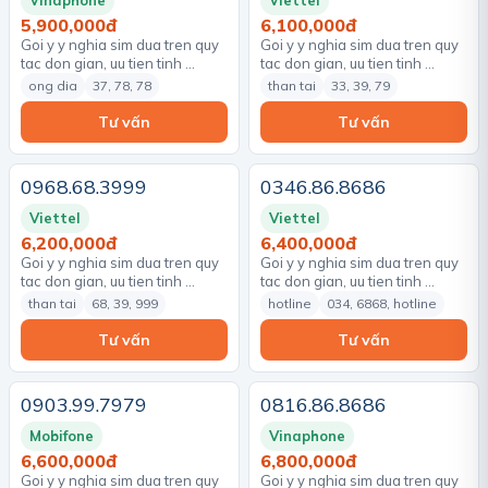
Vinaphone
Viettel
5,900,000đ
6,100,000đ
Goi y y nghia sim dua tren quy
Goi y y nghia sim dua tren quy
tac don gian, uu tien tinh …
tac don gian, uu tien tinh …
ong dia
37, 78, 78
than tai
33, 39, 79
Tư vấn
Tư vấn
0968.68.3999
0346.86.8686
Viettel
Viettel
6,200,000đ
6,400,000đ
Goi y y nghia sim dua tren quy
Goi y y nghia sim dua tren quy
tac don gian, uu tien tinh …
tac don gian, uu tien tinh …
than tai
68, 39, 999
hotline
034, 6868, hotline
Tư vấn
Tư vấn
0903.99.7979
0816.86.8686
Mobifone
Vinaphone
6,600,000đ
6,800,000đ
Goi y y nghia sim dua tren quy
Goi y y nghia sim dua tren quy