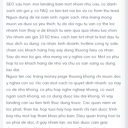
SEO sau hon: moi landing bam mot nhom nhu cau, co danh
sach sim goi y, co FAQ, co lien ket noi bo va co form thu lead.
Nguoi dung de lai nam sinh, ngan sach, nha mang mong
muon va duoi so yeu thich; tu do doi ngu tu van co the loc
nhanh hon thay vi de khach tu xem qua qua nhieu lua chon.
Voi nhom sim gia 10 50 trieu, cach lam tot nhat la bat dau tu
muc dich su dung: ca nhan, kinh doanh, hotline cong ty, sale,
cham soc khach hang hay xay dung thuong hieu ca nhan.
Sau do moi toi gia, nha mang va y nghia con so. Mot so phu
hop la so khach hang de nho va chu so san sang su dung
lau dai.
Nguoi tim cac trang money page thuong khong chi muon doc
y nghia con so. Ho can mot cach ra quyet dinh nhanh: so nay
co de nho khong, co phu hop nghe nghiep khong, co vuot
ngan sach khong, va co dung duoc lau dai khong. Vi vay,
landing can uu tien tinh thuc dung truoc. Cac quan niem ve
loc phat, than tai, hop tuoi hay hop menh chi nen duoc trinh
bay nhu mot lop tham khao pho bien. Dieu quan trong hon la
so phai de doc, it gay nham lan, va tao duoc cam giac