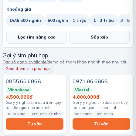
Khoảng giá
Dưới 500 nghìn
500 nghìn - 1 triệu
1 - 3 triệu
3 - 5 tr
Lọc sim nâng cao
Sắp xếp
Gợi ý sim phù hợp
Các số đang available/demo để tham khảo nhanh theo nhu cầu.
Xem thêm sim phù hợp
0855.66.6868
0971.86.6868
Vinaphone
Viettel
4,500,000đ
4,800,000đ
Goi y y nghia sim dua tren quy
Goi y y nghia sim dua tren quy
tac don gian, uu tien tinh …
tac don gian, uu tien tinh …
duoi 5 trieu
666, 868, de nho
ban hang
186, 6868
Tư vấn
Tư vấn