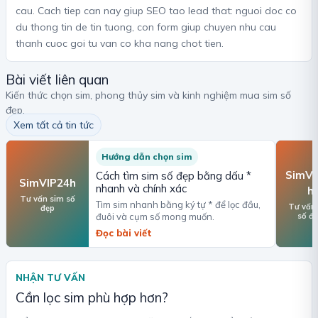
cau. Cach tiep can nay giup SEO tao lead that: nguoi doc co
du thong tin de tin tuong, con form giup chuyen nhu cau
thanh cuoc goi tu van co kha nang chot tien.
Bài viết liên quan
Kiến thức chọn sim, phong thủy sim và kinh nghiệm mua sim số
đẹp.
Xem tất cả tin tức
Hướng dẫn chọn sim
SimVI
Cách tìm sim số đẹp bằng dấu *
SimVIP24h
nhanh và chính xác
h
Tư vấn sim số
Tìm sim nhanh bằng ký tự * để lọc đầu,
Tư vấn
đẹp
số đ
đuôi và cụm số mong muốn.
Đọc bài viết
NHẬN TƯ VẤN
Cần lọc sim phù hợp hơn?