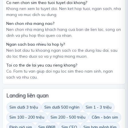
Co nen chon sim theo tuoi tuyet doi khong?
Khong nen xem la tuyet doi. Nen ket hop tuoi, ngan sach, nha
mang va muc dich su dung.
Nen chon nha mang nao?
Nen chon nha mang khach hang cua ban de lien lac, song on
dinh va phu hop thoi quen ca nhan.
Ngan sach bao nhieu la hop ly?
Nen bat dau tu khoang ngan sach co the dung lau dai, sau
do loc theo duoi so va y nghia mong muon.
Toi co the de lai yeu cau rieng khong?
Co. Form tu van giup doi ngu loc sim theo nam sinh, ngan
sach va nhu cau.
Landing liên quan
Sim dưới 3 triệu
Sim dưới 500 nghìn
Sim 1 - 3 triệu
Sim 100 - 200 triệu
Sim 200 - 500 triệu
Cầm - bán sim
Định giá sim
Sim 6868
Sim CEO
Sim hợp mệnh Kim