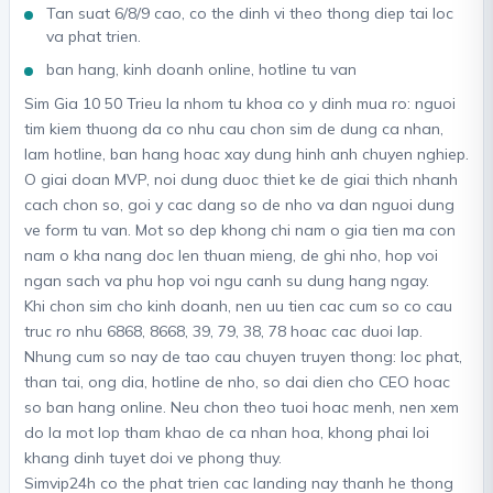
Tan suat 6/8/9 cao, co the dinh vi theo thong diep tai loc
va phat trien.
ban hang, kinh doanh online, hotline tu van
Sim Gia 10 50 Trieu la nhom tu khoa co y dinh mua ro: nguoi
tim kiem thuong da co nhu cau chon sim de dung ca nhan,
lam hotline, ban hang hoac xay dung hinh anh chuyen nghiep.
O giai doan MVP, noi dung duoc thiet ke de giai thich nhanh
cach chon so, goi y cac dang so de nho va dan nguoi dung
ve form tu van. Mot so dep khong chi nam o gia tien ma con
nam o kha nang doc len thuan mieng, de ghi nho, hop voi
ngan sach va phu hop voi ngu canh su dung hang ngay.
Khi chon sim cho kinh doanh, nen uu tien cac cum so co cau
truc ro nhu 6868, 8668, 39, 79, 38, 78 hoac cac duoi lap.
Nhung cum so nay de tao cau chuyen truyen thong: loc phat,
than tai, ong dia, hotline de nho, so dai dien cho CEO hoac
so ban hang online. Neu chon theo tuoi hoac menh, nen xem
do la mot lop tham khao de ca nhan hoa, khong phai loi
khang dinh tuyet doi ve phong thuy.
Simvip24h co the phat trien cac landing nay thanh he thong