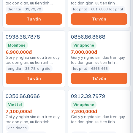
tac don gian, uu tien tinh …
tac don gian, uu tien tinh …
than tai
39, 79, 79
loc phat
081, 6868, loc phat
Tư vấn
Tư vấn
0938.38.7878
0856.86.8668
Mobifone
Vinaphone
6,900,000đ
7,000,000đ
Goi y y nghia sim dua tren quy
Goi y y nghia sim dua tren quy
tac don gian, uu tien tinh …
tac don gian, uu tien tinh …
ong dia
38, 78, ong dia
loc phat
6868, 668
Tư vấn
Tư vấn
0356.86.8686
0912.39.7979
Viettel
Vinaphone
7,100,000đ
7,200,000đ
Goi y y nghia sim dua tren quy
Goi y y nghia sim dua tren quy
tac don gian, uu tien tinh …
tac don gian, uu tien tinh …
kinh doanh