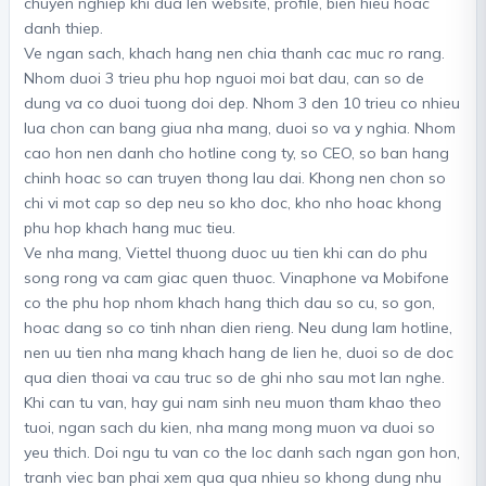
chuyen nghiep khi dua len website, profile, bien hieu hoac
danh thiep.
Ve ngan sach, khach hang nen chia thanh cac muc ro rang.
Nhom duoi 3 trieu phu hop nguoi moi bat dau, can so de
dung va co duoi tuong doi dep. Nhom 3 den 10 trieu co nhieu
lua chon can bang giua nha mang, duoi so va y nghia. Nhom
cao hon nen danh cho hotline cong ty, so CEO, so ban hang
chinh hoac so can truyen thong lau dai. Khong nen chon so
chi vi mot cap so dep neu so kho doc, kho nho hoac khong
phu hop khach hang muc tieu.
Ve nha mang, Viettel thuong duoc uu tien khi can do phu
song rong va cam giac quen thuoc. Vinaphone va Mobifone
co the phu hop nhom khach hang thich dau so cu, so gon,
hoac dang so co tinh nhan dien rieng. Neu dung lam hotline,
nen uu tien nha mang khach hang de lien he, duoi so de doc
qua dien thoai va cau truc so de ghi nho sau mot lan nghe.
Khi can tu van, hay gui nam sinh neu muon tham khao theo
tuoi, ngan sach du kien, nha mang mong muon va duoi so
yeu thich. Doi ngu tu van co the loc danh sach ngan gon hon,
tranh viec ban phai xem qua qua nhieu so khong dung nhu