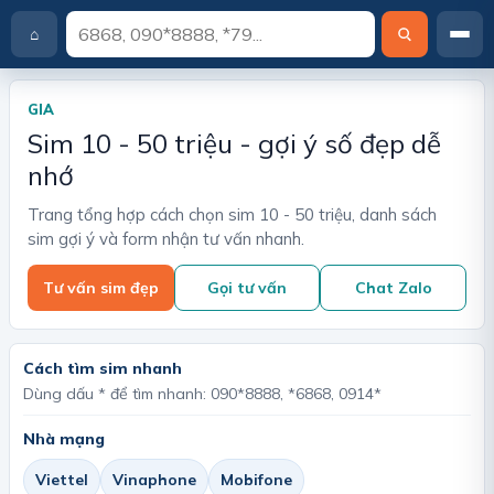
⌂
T
r
a
GIA
n
Sim 10 - 50 triệu - gợi ý số đẹp dễ
g
c
nhớ
h
ủ
Trang tổng hợp cách chọn sim 10 - 50 triệu, danh sách
sim gợi ý và form nhận tư vấn nhanh.
Tư vấn sim đẹp
Gọi tư vấn
Chat Zalo
Cách tìm sim nhanh
Dùng dấu * để tìm nhanh: 090*8888, *6868, 0914*
Nhà mạng
Viettel
Vinaphone
Mobifone