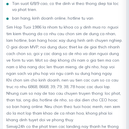
Tan suat 6/8/9 cao, co the dinh vi theo thong diep tai loc
va phat trien.
ban hang, kinh doanh online, hotline tu van
Sim Hop Tuoi 1986 la nhom tu khoa co y dinh mua ro: nguoi
tim kiem thuong da co nhu cau chon sim de dung ca nhan,
lam hotline, ban hang hoac xay dung hinh anh chuyen nghiep.
O giai doan MVP, noi dung duoc thiet ke de giai thich nhanh
cach chon so, goi y cac dang so de nho va dan nguoi dung
ve form tu van. Mot so dep khong chi nam o gia tien ma con
nam o kha nang doc len thuan mieng, de ghi nho, hop voi
ngan sach va phu hop voi ngu canh su dung hang ngay.
Khi chon sim cho kinh doanh, nen uu tien cac cum so co cau
truc ro nhu 6868, 8668, 39, 79, 38, 78 hoac cac duoi lap.
Nhung cum so nay de tao cau chuyen truyen thong: loc phat,
than tai, ong dia, hotline de nho, so dai dien cho CEO hoac
so ban hang online. Neu chon theo tuoi hoac menh, nen xem
do la mot lop tham khao de ca nhan hoa, khong phai loi
khang dinh tuyet doi ve phong thuy.
Simvip24h co the phat trien cac landing nay thanh he thong