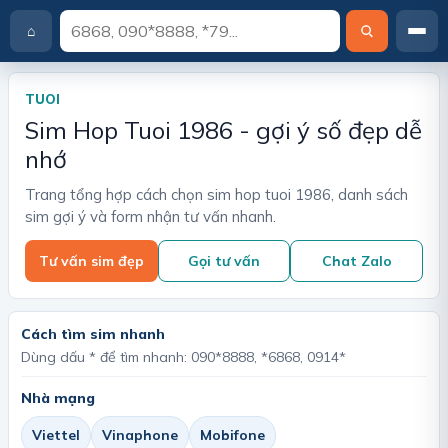
⌂
T
r
a
TUOI
n
Sim Hop Tuoi 1986 - gợi ý số đẹp dễ
g
c
nhớ
h
ủ
Trang tổng hợp cách chọn sim hop tuoi 1986, danh sách
sim gợi ý và form nhận tư vấn nhanh.
Tư vấn sim đẹp
Gọi tư vấn
Chat Zalo
Cách tìm sim nhanh
Dùng dấu * để tìm nhanh: 090*8888, *6868, 0914*
Nhà mạng
Viettel
Vinaphone
Mobifone