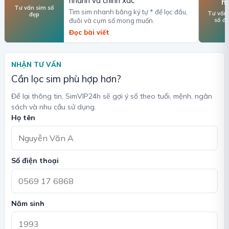
nhanh và chính xác
h
Tư vấn sim số
Tìm sim nhanh bằng ký tự * để lọc đầu,
Tư vấn
đẹp
số đ
đuôi và cụm số mong muốn.
Đọc bài viết
NHẬN TƯ VẤN
Cần lọc sim phù hợp hơn?
Để lại thông tin, SimVIP24h sẽ gợi ý số theo tuổi, mệnh, ngân
sách và nhu cầu sử dụng.
Họ tên
Số điện thoại
Năm sinh