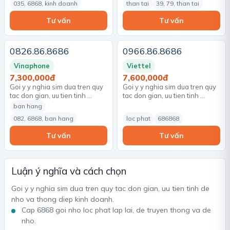
035, 6868, kinh doanh
than tai
39, 79, than tai
Tư vấn
Tư vấn
0826.86.8686
0966.86.8686
Vinaphone
Viettel
7,300,000đ
7,600,000đ
Goi y y nghia sim dua tren quy
Goi y y nghia sim dua tren quy
tac don gian, uu tien tinh …
tac don gian, uu tien tinh …
ban hang
082, 6868, ban hang
loc phat
686868
Tư vấn
Tư vấn
Luận ý nghĩa và cách chọn
Goi y y nghia sim dua tren quy tac don gian, uu tien tinh de
nho va thong diep kinh doanh.
Cap 6868 goi nho loc phat lap lai, de truyen thong va de
nho.