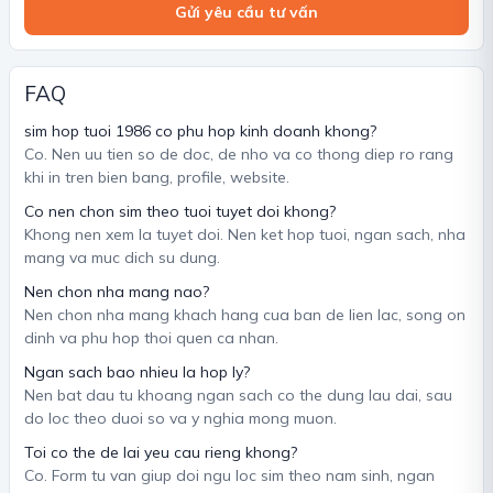
Gửi yêu cầu tư vấn
FAQ
sim hop tuoi 1986 co phu hop kinh doanh khong?
Co. Nen uu tien so de doc, de nho va co thong diep ro rang
khi in tren bien bang, profile, website.
Co nen chon sim theo tuoi tuyet doi khong?
Khong nen xem la tuyet doi. Nen ket hop tuoi, ngan sach, nha
mang va muc dich su dung.
Nen chon nha mang nao?
Nen chon nha mang khach hang cua ban de lien lac, song on
dinh va phu hop thoi quen ca nhan.
Ngan sach bao nhieu la hop ly?
Nen bat dau tu khoang ngan sach co the dung lau dai, sau
do loc theo duoi so va y nghia mong muon.
Toi co the de lai yeu cau rieng khong?
Co. Form tu van giup doi ngu loc sim theo nam sinh, ngan