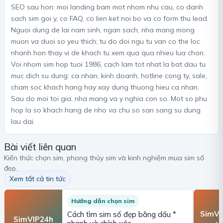
SEO sau hon: moi landing bam mot nhom nhu cau, co danh
sach sim goi y, co FAQ, co lien ket noi bo va co form thu lead.
Nguoi dung de lai nam sinh, ngan sach, nha mang mong
muon va duoi so yeu thich; tu do doi ngu tu van co the loc
nhanh hon thay vi de khach tu xem qua qua nhieu lua chon.
Voi nhom sim hop tuoi 1986, cach lam tot nhat la bat dau tu
muc dich su dung: ca nhan, kinh doanh, hotline cong ty, sale,
cham soc khach hang hay xay dung thuong hieu ca nhan.
Sau do moi toi gia, nha mang va y nghia con so. Mot so phu
hop la so khach hang de nho va chu so san sang su dung
lau dai.
Bài viết liên quan
Kiến thức chọn sim, phong thủy sim và kinh nghiệm mua sim số
đẹp.
Xem tất cả tin tức
Hướng dẫn chọn sim
SimVI
Cách tìm sim số đẹp bằng dấu *
SimVIP24h