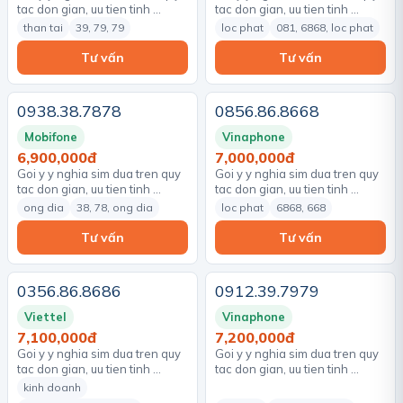
tac don gian, uu tien tinh …
tac don gian, uu tien tinh …
than tai
39, 79, 79
loc phat
081, 6868, loc phat
Tư vấn
Tư vấn
0938.38.7878
0856.86.8668
Mobifone
Vinaphone
6,900,000đ
7,000,000đ
Goi y y nghia sim dua tren quy
Goi y y nghia sim dua tren quy
tac don gian, uu tien tinh …
tac don gian, uu tien tinh …
ong dia
38, 78, ong dia
loc phat
6868, 668
Tư vấn
Tư vấn
0356.86.8686
0912.39.7979
Viettel
Vinaphone
7,100,000đ
7,200,000đ
Goi y y nghia sim dua tren quy
Goi y y nghia sim dua tren quy
tac don gian, uu tien tinh …
tac don gian, uu tien tinh …
kinh doanh