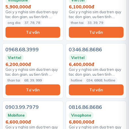
Vinaphone
Viettel
5,900,000đ
6,100,000đ
Goi y y nghia sim dua tren quy
Goi y y nghia sim dua tren quy
tac don gian, uu tien tinh …
tac don gian, uu tien tinh …
ong dia
37, 78, 78
than tai
33, 39, 79
Tư vấn
Tư vấn
0968.68.3999
0346.86.8686
Viettel
Viettel
6,200,000đ
6,400,000đ
Goi y y nghia sim dua tren quy
Goi y y nghia sim dua tren quy
tac don gian, uu tien tinh …
tac don gian, uu tien tinh …
than tai
68, 39, 999
hotline
034, 6868, hotline
Tư vấn
Tư vấn
0903.99.7979
0816.86.8686
Mobifone
Vinaphone
6,600,000đ
6,800,000đ
Goi y y nghia sim dua tren quy
Goi y y nghia sim dua tren quy