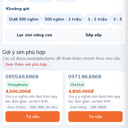
Khoảng giá
Dưới 500 nghìn
500 nghìn - 1 triệu
1 - 3 triệu
3 - 5 tr
Lọc sim nâng cao
Sắp xếp
Gợi ý sim phù hợp
Các số đang available/demo để tham khảo nhanh theo nhu cầu.
Xem thêm sim phù hợp
0855.66.6868
0971.86.6868
Vinaphone
Viettel
4,500,000đ
4,800,000đ
Goi y y nghia sim dua tren quy
Goi y y nghia sim dua tren quy
tac don gian, uu tien tinh …
tac don gian, uu tien tinh …
duoi 5 trieu
666, 868, de nho
ban hang
186, 6868
Tư vấn
Tư vấn