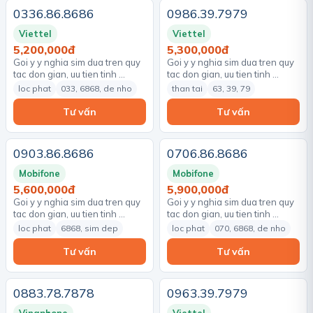
0336.86.8686
0986.39.7979
Viettel
Viettel
5,200,000đ
5,300,000đ
Goi y y nghia sim dua tren quy
Goi y y nghia sim dua tren quy
tac don gian, uu tien tinh …
tac don gian, uu tien tinh …
loc phat
033, 6868, de nho
than tai
63, 39, 79
Tư vấn
Tư vấn
0903.86.8686
0706.86.8686
Mobifone
Mobifone
5,600,000đ
5,900,000đ
Goi y y nghia sim dua tren quy
Goi y y nghia sim dua tren quy
tac don gian, uu tien tinh …
tac don gian, uu tien tinh …
loc phat
6868, sim dep
loc phat
070, 6868, de nho
Tư vấn
Tư vấn
0883.78.7878
0963.39.7979