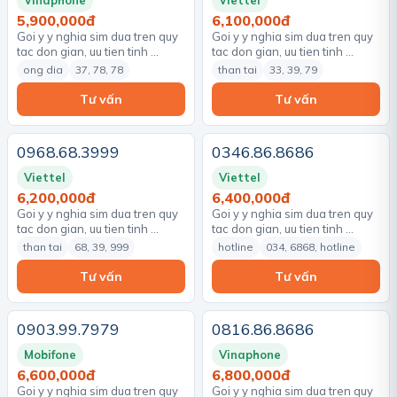
Vinaphone
Viettel
5,900,000đ
6,100,000đ
Goi y y nghia sim dua tren quy
Goi y y nghia sim dua tren quy
tac don gian, uu tien tinh …
tac don gian, uu tien tinh …
ong dia
37, 78, 78
than tai
33, 39, 79
Tư vấn
Tư vấn
0968.68.3999
0346.86.8686
Viettel
Viettel
6,200,000đ
6,400,000đ
Goi y y nghia sim dua tren quy
Goi y y nghia sim dua tren quy
tac don gian, uu tien tinh …
tac don gian, uu tien tinh …
than tai
68, 39, 999
hotline
034, 6868, hotline
Tư vấn
Tư vấn
0903.99.7979
0816.86.8686
Mobifone
Vinaphone
6,600,000đ
6,800,000đ
Goi y y nghia sim dua tren quy
Goi y y nghia sim dua tren quy