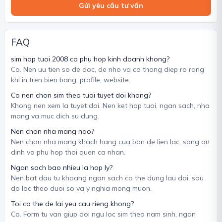
Gửi yêu cầu tư vấn
FAQ
sim hop tuoi 2008 co phu hop kinh doanh khong?
Co. Nen uu tien so de doc, de nho va co thong diep ro rang
khi in tren bien bang, profile, website.
Co nen chon sim theo tuoi tuyet doi khong?
Khong nen xem la tuyet doi. Nen ket hop tuoi, ngan sach, nha
mang va muc dich su dung.
Nen chon nha mang nao?
Nen chon nha mang khach hang cua ban de lien lac, song on
dinh va phu hop thoi quen ca nhan.
Ngan sach bao nhieu la hop ly?
Nen bat dau tu khoang ngan sach co the dung lau dai, sau
do loc theo duoi so va y nghia mong muon.
Toi co the de lai yeu cau rieng khong?
Co. Form tu van giup doi ngu loc sim theo nam sinh, ngan