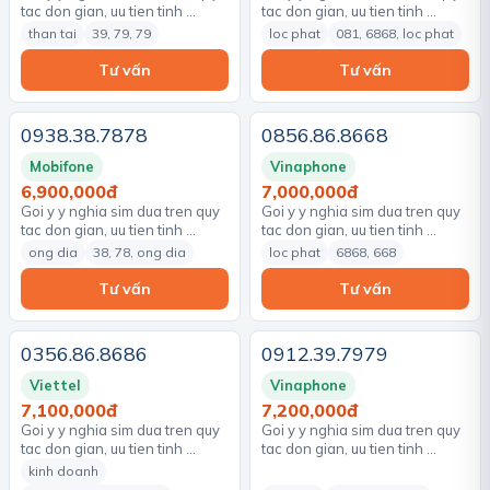
tac don gian, uu tien tinh …
tac don gian, uu tien tinh …
than tai
39, 79, 79
loc phat
081, 6868, loc phat
Tư vấn
Tư vấn
0938.38.7878
0856.86.8668
Mobifone
Vinaphone
6,900,000đ
7,000,000đ
Goi y y nghia sim dua tren quy
Goi y y nghia sim dua tren quy
tac don gian, uu tien tinh …
tac don gian, uu tien tinh …
ong dia
38, 78, ong dia
loc phat
6868, 668
Tư vấn
Tư vấn
0356.86.8686
0912.39.7979
Viettel
Vinaphone
7,100,000đ
7,200,000đ
Goi y y nghia sim dua tren quy
Goi y y nghia sim dua tren quy
tac don gian, uu tien tinh …
tac don gian, uu tien tinh …
kinh doanh