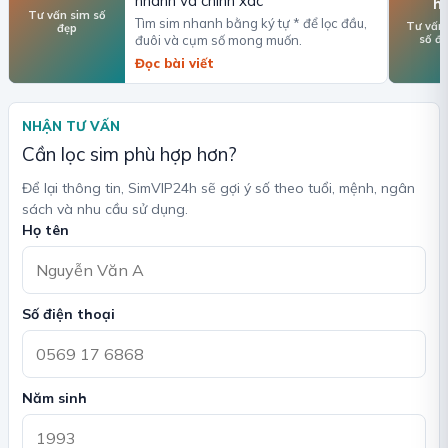
nhanh và chính xác
h
Tư vấn sim số
Tìm sim nhanh bằng ký tự * để lọc đầu,
Tư vấn
đẹp
số đ
đuôi và cụm số mong muốn.
Đọc bài viết
NHẬN TƯ VẤN
Cần lọc sim phù hợp hơn?
Để lại thông tin, SimVIP24h sẽ gợi ý số theo tuổi, mệnh, ngân
sách và nhu cầu sử dụng.
Họ tên
Số điện thoại
Năm sinh