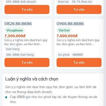
035, 6868, kinh doanh
than tai
39, 79, than tai
Tư vấn
Tư vấn
0826.86.8686
0966.86.8686
Vinaphone
Viettel
7,300,000đ
7,600,000đ
Goi y y nghia sim dua tren quy
Goi y y nghia sim dua tren quy
tac don gian, uu tien tinh …
tac don gian, uu tien tinh …
ban hang
082, 6868, ban hang
loc phat
686868
Tư vấn
Tư vấn
Luận ý nghĩa và cách chọn
Goi y y nghia sim dua tren quy tac don gian, uu tien tinh de
nho va thong diep kinh doanh.
Cap 6868 goi nho loc phat lap lai, de truyen thong va de
nho.