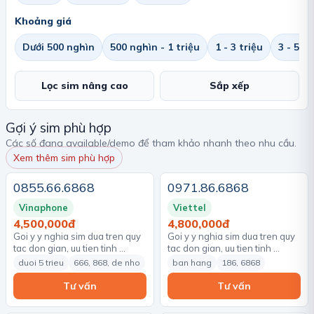
Khoảng giá
Dưới 500 nghìn
500 nghìn - 1 triệu
1 - 3 triệu
3 - 5 tr
Lọc sim nâng cao
Sắp xếp
Gợi ý sim phù hợp
Các số đang available/demo để tham khảo nhanh theo nhu cầu.
Xem thêm sim phù hợp
0855.66.6868
0971.86.6868
Vinaphone
Viettel
4,500,000đ
4,800,000đ
Goi y y nghia sim dua tren quy
Goi y y nghia sim dua tren quy
tac don gian, uu tien tinh …
tac don gian, uu tien tinh …
duoi 5 trieu
666, 868, de nho
ban hang
186, 6868
Tư vấn
Tư vấn