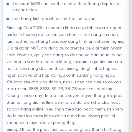
Tan suat 6/8/9 cao, co the dinh vi theo thong diep tai loc
va phat trien.
ban hang, kinh doanh online, hotline tu van
Sim Hop Tuoi 2008 la nhom tu khoa co y dinh mua ro: nguoi
tim kiem thuong da co nhu cau chon sim de dung ca nhan,
lam hotline, ban hang hoac xay dung hinh anh chuyen nghiep.
O giai doan MVP, noi dung duoc thiet ke de giai thich nhanh
cach chon so, goi y cac dang so de nho va dan nguoi dung
ve form tu van. Mot so dep khong chi nam o gia tien ma con
nam o kha nang doc len thuan mieng, de ghi nho, hop voi
ngan sach va phu hop voi ngu canh su dung hang ngay.
Khi chon sim cho kinh doanh, nen uu tien cac cum so co cau
truc ro nhu 6868, 8668, 39, 79, 38, 78 hoac cac duoi lap.
Nhung cum so nay de tao cau chuyen truyen thong: loc phat,
than tai, ong dia, hotline de nho, so dai dien cho CEO hoac
so ban hang online. Neu chon theo tuoi hoac menh, nen xem
do la mot lop tham khao de ca nhan hoa, khong phai loi
khang dinh tuyet doi ve phong thuy.
Simvip24h co the phat trien cac landing nay thanh he thong