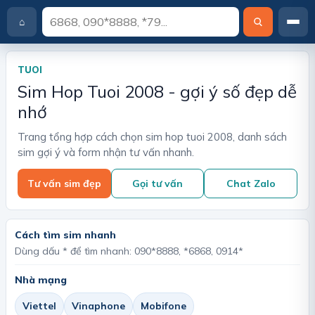
⌂
T
r
a
TUOI
n
Sim Hop Tuoi 2008 - gợi ý số đẹp dễ
g
c
nhớ
h
ủ
Trang tổng hợp cách chọn sim hop tuoi 2008, danh sách
sim gợi ý và form nhận tư vấn nhanh.
Tư vấn sim đẹp
Gọi tư vấn
Chat Zalo
Cách tìm sim nhanh
Dùng dấu * để tìm nhanh: 090*8888, *6868, 0914*
Nhà mạng
Viettel
Vinaphone
Mobifone