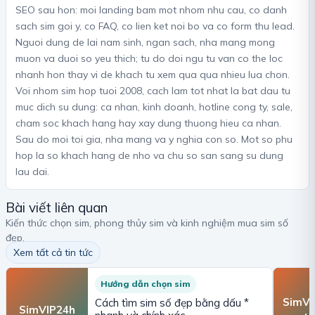
SEO sau hon: moi landing bam mot nhom nhu cau, co danh
sach sim goi y, co FAQ, co lien ket noi bo va co form thu lead.
Nguoi dung de lai nam sinh, ngan sach, nha mang mong
muon va duoi so yeu thich; tu do doi ngu tu van co the loc
nhanh hon thay vi de khach tu xem qua qua nhieu lua chon.
Voi nhom sim hop tuoi 2008, cach lam tot nhat la bat dau tu
muc dich su dung: ca nhan, kinh doanh, hotline cong ty, sale,
cham soc khach hang hay xay dung thuong hieu ca nhan.
Sau do moi toi gia, nha mang va y nghia con so. Mot so phu
hop la so khach hang de nho va chu so san sang su dung
lau dai.
Bài viết liên quan
Kiến thức chọn sim, phong thủy sim và kinh nghiệm mua sim số
đẹp.
Xem tất cả tin tức
Hướng dẫn chọn sim
SimVI
Cách tìm sim số đẹp bằng dấu *
SimVIP24h