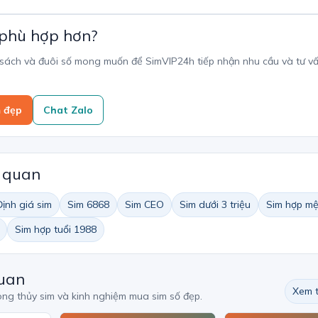
 phù hợp hơn?
 sách và đuôi số mong muốn để SimVIP24h tiếp nhận nhu cầu và tư v
m đẹp
Chat Zalo
n quan
Định giá sim
Sim 6868
Sim CEO
Sim dưới 3 triệu
Sim hợp mệ
Sim hợp tuổi 1988
quan
Xem t
ong thủy sim và kinh nghiệm mua sim số đẹp.