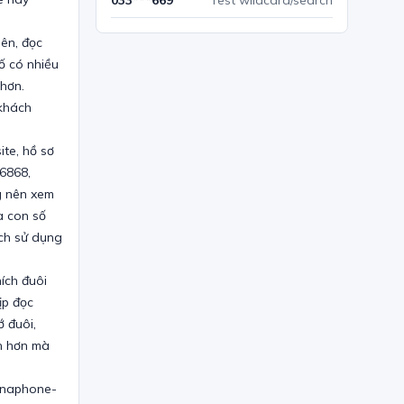
033***669
Test wildcard/search
iên, đọc
ố có nhiều
 hơn.
 khách
ite, hồ sơ
6868,
g nên xem
a con số
ích sử dụng
ích đuôi
ịp đọc
ớ đuôi,
án hơn mà
vinaphone-