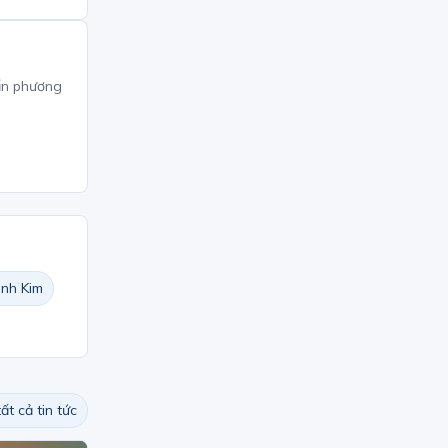
ấn phương
nh Kim
ất cả tin tức