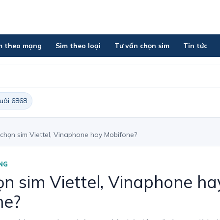
m theo mạng
Sim theo loại
Tư vấn chọn sim
Tin tức
đuôi 6868
chọn sim Viettel, Vinaphone hay Mobifone?
NG
n sim Viettel, Vinaphone ha
ne?