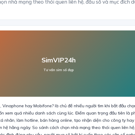
ọn nhà mạng theo thói quen liên hệ, đầu số và mục đích d
SimVIP24h
Tư vấn sim số đẹp
l, Vinaphone hay Mobifone? là chủ đề nhiều người tìm khi bắt đầu chọ
 xem quá nhiều danh sách cùng lúc. Điểm quan trọng đầu tiên là ph
cá nhân, làm hotline, bán hàng online, tạo nhận diện cho công ty hay 
ên hệ hằng ngày. So sánh cách chọn nhà mạng theo thói quen liên hệ
xác định đúng nhu cầu, người mua sẽ bớt bị cuốn theo các cặp số ngh