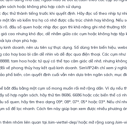
ân sách hoặc không phù hợp cách sử dụng.
đọc thử thành tiếng trước khi quyết định. Hãy đọc số theo nhịp tự nh
 một lần và kiểm tra họ có nhớ được cấu trúc chính hay không. Nếu s
i rõ, đầu số quen hoặc nhịp đọc gọn thì khả năng ghi nhớ thường tốt
có giá cao nhưng khó đọc, dễ nhầm giữa các cụm hoặc không hợp tệp
ải lựa chọn phù hợp.
ụ kinh doanh, nên ưu tiên sự thực dụng. Số dùng trên biển hiệu, webs
 cáo hay bao bì cần dễ nhìn và dễ đọc qua điện thoại. Các cụm như 
8, 8888, tam hoa hoặc tứ quý có thể tạo cảm giác dễ nhớ, nhưng khôn
 đối về phong thủy hay kết quả kinh doanh. SimVIP24h chỉ xem ý nghĩ
ảo phổ biến, còn quyết định cuối vẫn nên dựa trên ngân sách, mục đ
 thể bắt đầu bằng một cụm số mong muốn rồi mở rộng dần. Ví dụ nếu th
y số hợp ngân sách, hãy thử tìm 8686, 6686 hoặc các biến thể có nh
u số quen, hãy tìm theo dạng 09*, 08*, 07*, 05* hoặc 03*. Nếu chỉ nh
cụm số để lọc nhanh. Cách tìm này giúp bạn xem được nhiều phương 
 thêm nhóm liên quan tại /sim-viettel-dep/ hoặc mở rộng sang /sim-