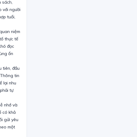
 sách,
 với người
ợp tuổi,
 quan niệm
ố thực tế
khó đọc
dùng ổn
 tiên, đầu
 Thông tin
ể lại nhu
phải tự
dễ nhớ và
ố có khả
ồi gửi yêu
theo một