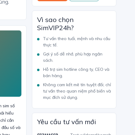
ùng.
Vì sao chọn
SimVIP24h?
Tư vấn theo tuổi, mệnh và nhu cầu
thực tế.
Gợi ý số dễ nhớ, phù hợp ngân
sách.
Hỗ trợ sim hotline công ty, CEO và
bán hàng.
Không cam kết mê tín tuyệt đối; chỉ
tư vấn theo quan niệm phổ biến và
mục đích sử dụng.
n sim số
ải hiểu
chỉ cần
Yêu cầu tư vấn mới
, đầu số và
e hay