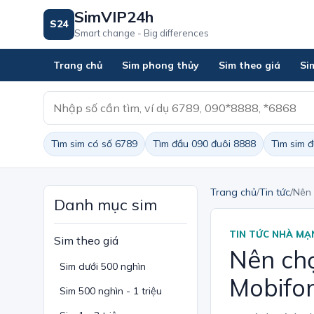
SimVIP24h
S24
Smart change - Big differences
Trang chủ
Sim phong thủy
Sim theo giá
Si
Tìm sim có số 6789
Tìm đầu 090 đuôi 8888
Tìm sim 
Trang chủ
/
Tin tức
/
Nên 
Danh mục sim
TIN TỨC NHÀ MẠ
Sim theo giá
Nên chọ
Sim dưới 500 nghìn
Mobifo
Sim 500 nghìn - 1 triệu