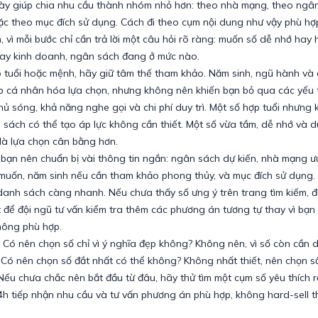
ày giúp chia nhu cầu thành nhóm nhỏ hơn: theo nhà mạng, theo ngân
ặc theo mục đích sử dụng. Cách đi theo cụm nội dung như vậy phù hợp
 vì mỗi bước chỉ cần trả lời một câu hỏi rõ ràng: muốn số dễ nhớ hay h
ay kinh doanh, ngân sách đang ở mức nào.
 tuổi hoặc mệnh, hãy giữ tâm thế tham khảo. Năm sinh, ngũ hành và
p cá nhân hóa lựa chọn, nhưng không nên khiến bạn bỏ qua các yếu t
ủ sóng, khả năng nghe gọi và chi phí duy trì. Một số hợp tuổi nhưng 
sách có thể tạo áp lực không cần thiết. Một số vừa tầm, dễ nhớ và 
 là lựa chọn cân bằng hơn.
, bạn nên chuẩn bị vài thông tin ngắn: ngân sách dự kiến, nhà mạng ưu
muốn, năm sinh nếu cần tham khảo phong thủy, và mục đích sử dụng.
 danh sách càng nhanh. Nếu chưa thấy số ưng ý trên trang tìm kiếm, đ
t để đội ngũ tư vấn kiểm tra thêm các phương án tương tự thay vì bạn 
hông phù hợp.
 Có nên chọn số chỉ vì ý nghĩa đẹp không? Không nên, vì số còn cần 
Có nên chọn số đắt nhất có thể không? Không nhất thiết, nên chọn s
Nếu chưa chắc nên bắt đầu từ đâu, hãy thử tìm một cụm số yêu thích r
4h tiếp nhận nhu cầu và tư vấn phương án phù hợp, không hard-sell 