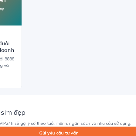
đẹp
đuôi
doanh
uôi 8888
ng và
.
 sim đẹp
mVIP24h sẽ gợi ý số theo tuổi, mệnh, ngân sách và nhu cầu sử dụng.
Gửi yêu cầu tư vấn