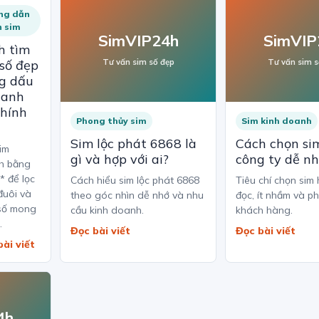
ng dẫn
n sim
SimVIP24h
SimVIP
h tìm
 số đẹp
Tư vấn sim số đẹp
Tư vấn sim s
g dấu
hanh
chính
Phong thủy sim
Sim kinh doanh
Sim lộc phát 6868 là
Cách chọn sim
im
gì và hợp với ai?
công ty dễ n
h bằng
 * để lọc
Cách hiểu sim lộc phát 6868
Tiêu chí chọn sim 
đuôi và
theo góc nhìn dễ nhớ và nhu
đọc, ít nhầm và p
số mong
cầu kinh doanh.
khách hàng.
.
Đọc bài viết
Đọc bài viết
bài viết
4h