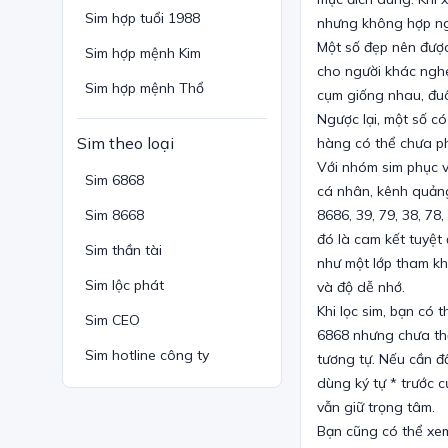
Sim hợp tuổi 1988
nhưng không hợp ng
Một số đẹp nên được 
Sim hợp mệnh Kim
cho người khác nghe
Sim hợp mệnh Thổ
cụm giống nhau, đuô
Ngược lại, một số 
Sim theo loại
hàng có thể chưa ph
Với nhóm sim phục v
Sim 6868
cá nhân, kênh quảng
Sim 8668
8686, 39, 79, 38, 7
đó là cam kết tuyệt
Sim thần tài
như một lớp tham kh
Sim lộc phát
và độ dễ nhớ.
Khi lọc sim, bạn có
Sim CEO
6868 nhưng chưa thấ
Sim hotline công ty
tương tự. Nếu cần đầ
dùng ký tự * trước 
vẫn giữ trọng tâm.
Bạn cũng có thể xem