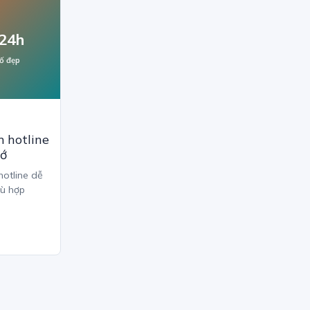
24h
ố đẹp
 hotline
hớ
hotline dễ
hù hợp