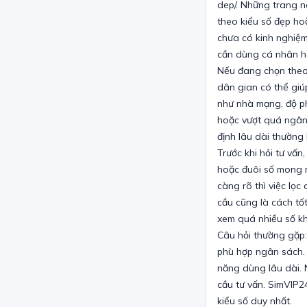
dep/. Những trang n
theo kiểu số đẹp ho
chưa có kinh nghiệm,
cần dùng cá nhân h
Nếu đang chọn theo
dân gian có thể giú
như nhà mạng, độ ph
hoặc vượt quá ngân 
định lâu dài thường
Trước khi hỏi tư vấn
hoặc đuôi số mong 
càng rõ thì việc lọc
cầu cũng là cách tố
xem quá nhiều số k
Câu hỏi thường gặp:
phù hợp ngân sách. 
năng dùng lâu dài. 
cầu tư vấn. SimVIP2
kiểu số duy nhất.