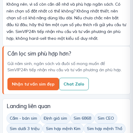
Không nên, vì số còn cần dễ nhớ và phù hợp ngân sách. Có
nên chọn số đắt nhất có thể không? Không nhất thiết, nên
chọn số có khả năng dùng lâu dài. Nếu chưa chắc nên bắt
đầu từ đâu, hãy thử tìm một cụm số yêu thích rồi gửi yêu cầu tư
vấn. SimVIP24h tiếp nhận nhu cầu và tư vấn phương án phù
hợp, không hard-sell theo một kiểu số duy nhất.
Cần lọc sim phù hợp hơn?
Gửi năm sinh, ngân sách và đuôi số mong muốn để
SimVIP24h tiếp nhận nhu cầu và tư vấn phương án phù hợp.
Nhận tư vấn sim đẹp
Chat Zalo
Landing liên quan
Cầm - bán sim
Định giá sim
Sim 6868
Sim CEO
Sim dưới 3 triệu
Sim hợp mệnh Kim
Sim hợp mệnh Thổ